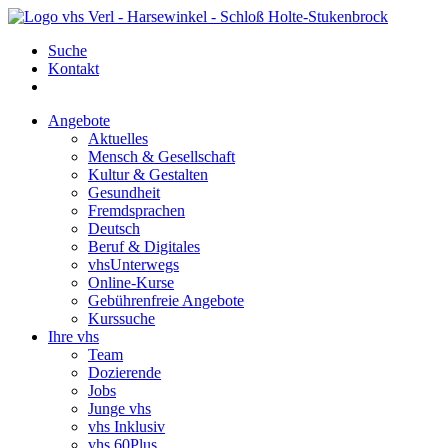
Suche
Kontakt
Angebote
Aktuelles
Mensch & Gesellschaft
Kultur & Gestalten
Gesundheit
Fremdsprachen
Deutsch
Beruf & Digitales
vhsUnterwegs
Online-Kurse
Gebührenfreie Angebote
Kurssuche
Ihre vhs
Team
Dozierende
Jobs
Junge vhs
vhs Inklusiv
vhs 60Plus