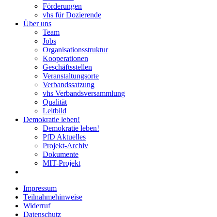
Förderungen
vhs für Dozierende
Über uns
Team
Jobs
Organisationsstruktur
Kooperationen
Geschäftsstellen
Veranstaltungsorte
Verbandssatzung
vhs Verbandsversammlung
Qualität
Leitbild
Demokratie leben!
Demokratie leben!
PfD Aktuelles
Projekt-Archiv
Dokumente
MIT-Projekt
Impressum
Teilnahmehinweise
Widerruf
Datenschutz