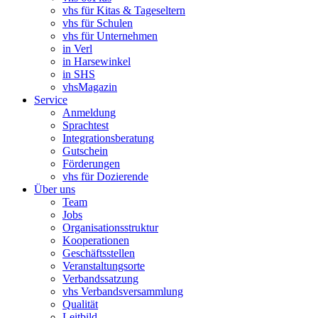
vhs für Kitas & Tageseltern
vhs für Schulen
vhs für Unternehmen
in Verl
in Harsewinkel
in SHS
vhsMagazin
Service
Anmeldung
Sprachtest
Integrationsberatung
Gutschein
Förderungen
vhs für Dozierende
Über uns
Team
Jobs
Organisationsstruktur
Kooperationen
Geschäftsstellen
Veranstaltungsorte
Verbandssatzung
vhs Verbandsversammlung
Qualität
Leitbild