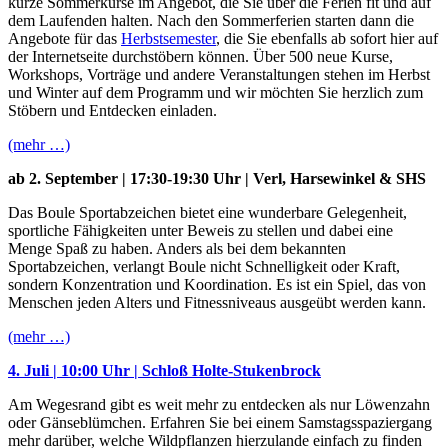
kurze Sommerkurse im Angebot, die Sie über die Ferien fit und auf
dem Laufenden halten. Nach den Sommerferien starten dann die
Angebote für das
Herbstsemester
, die Sie ebenfalls ab sofort hier auf
der Internetseite durchstöbern können. Über 500 neue Kurse,
Workshops, Vorträge und andere Veranstaltungen stehen im Herbst
und Winter auf dem Programm und wir möchten Sie herzlich zum
Stöbern und Entdecken einladen.
(mehr …)
ab 2. September | 17:30-19:30 Uhr | Verl, Harsewinkel & SHS
Das Boule Sportabzeichen bietet eine wunderbare Gelegenheit,
sportliche Fähigkeiten unter Beweis zu stellen und dabei eine
Menge Spaß zu haben. Anders als bei dem bekannten
Sportabzeichen, verlangt Boule nicht Schnelligkeit oder Kraft,
sondern Konzentration und Koordination. Es ist ein Spiel, das von
Menschen jeden Alters und Fitnessniveaus ausgeübt werden kann.
(mehr …)
4. Juli | 10:00 Uhr | Schloß Holte-Stukenbrock
Am Wegesrand gibt es weit mehr zu entdecken als nur Löwenzahn
oder Gänseblümchen. Erfahren Sie bei einem Samstagsspaziergang
mehr darüber, welche Wildpflanzen hierzulande einfach zu finden