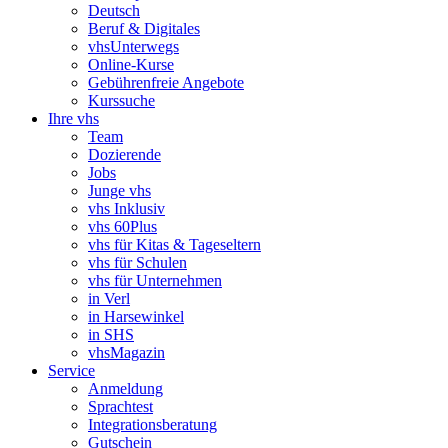
Deutsch
Beruf & Digitales
vhsUnterwegs
Online-Kurse
Gebührenfreie Angebote
Kurssuche
Ihre vhs
Team
Dozierende
Jobs
Junge vhs
vhs Inklusiv
vhs 60Plus
vhs für Kitas & Tageseltern
vhs für Schulen
vhs für Unternehmen
in Verl
in Harsewinkel
in SHS
vhsMagazin
Service
Anmeldung
Sprachtest
Integrationsberatung
Gutschein