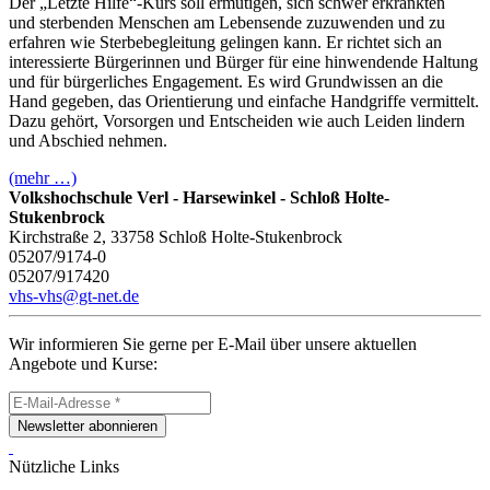
Der „Letzte Hilfe“-Kurs soll ermutigen, sich schwer erkrankten
und sterbenden Menschen am Lebensende zuzuwenden und zu
erfahren wie Sterbebegleitung gelingen kann. Er richtet sich an
interessierte Bürgerinnen und Bürger für eine hinwendende Haltung
und für bürgerliches Engagement. Es wird Grundwissen an die
Hand gegeben, das Orientierung und einfache Handgriffe vermittelt.
Dazu gehört, Vorsorgen und Entscheiden wie auch Leiden lindern
und Abschied nehmen.
(mehr …)
Volkshochschule Verl - Harsewinkel - Schloß Holte-
Stukenbrock
Kirchstraße 2, 33758 Schloß Holte-Stukenbrock
05207/9174-0
05207/917420
vhs-vhs@gt-net.de
Wir informieren Sie gerne per E-Mail über unsere aktuellen
Angebote und Kurse:
Newsletter abonnieren
Nützliche Links