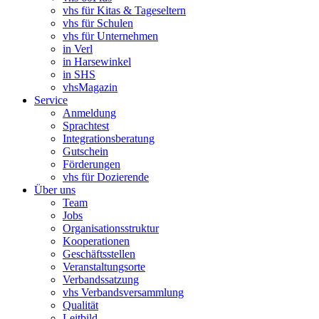
vhs für Kitas & Tageseltern
vhs für Schulen
vhs für Unternehmen
in Verl
in Harsewinkel
in SHS
vhsMagazin
Service
Anmeldung
Sprachtest
Integrationsberatung
Gutschein
Förderungen
vhs für Dozierende
Über uns
Team
Jobs
Organisationsstruktur
Kooperationen
Geschäftsstellen
Veranstaltungsorte
Verbandssatzung
vhs Verbandsversammlung
Qualität
Leitbild