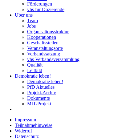
Förderungen
vhs für Dozierende
Über uns
Team
Jobs
Organisationsstruktur
Kooperationen
Geschäftsstellen
Veranstaltungsorte
Verbandssatzung
vhs Verbandsversammlung
Qualität
Leitbild
Demokratie leben!
Demokratie leben!
PfD Aktuelles
Projekt-Archiv
Dokumente
MIT-Projekt
Impressum
Teilnahmehinweise
Widerruf
Datenschutz