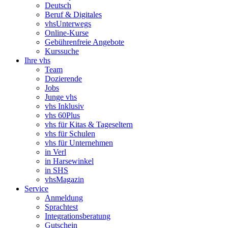
Deutsch
Beruf & Digitales
vhsUnterwegs
Online-Kurse
Gebührenfreie Angebote
Kurssuche
Ihre vhs
Team
Dozierende
Jobs
Junge vhs
vhs Inklusiv
vhs 60Plus
vhs für Kitas & Tageseltern
vhs für Schulen
vhs für Unternehmen
in Verl
in Harsewinkel
in SHS
vhsMagazin
Service
Anmeldung
Sprachtest
Integrationsberatung
Gutschein