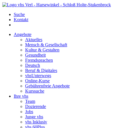
Suche
Kontakt
Angebote
Aktuelles
Mensch & Gesellschaft
Kultur & Gestalten
Gesundheit
Fremdsprachen
Deutsch
Beruf & Digitales
vhsUnterwegs
Online-Kurse
Gebührenfreie Angebote
Kurssuche
Ihre vhs
Team
Dozierende
Jobs
Junge vhs
vhs Inklusiv
vhs 60Plus