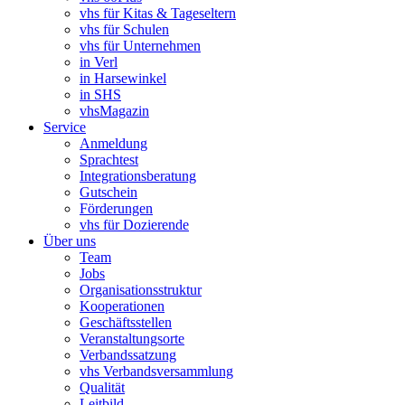
vhs für Kitas & Tageseltern
vhs für Schulen
vhs für Unternehmen
in Verl
in Harsewinkel
in SHS
vhsMagazin
Service
Anmeldung
Sprachtest
Integrationsberatung
Gutschein
Förderungen
vhs für Dozierende
Über uns
Team
Jobs
Organisationsstruktur
Kooperationen
Geschäftsstellen
Veranstaltungsorte
Verbandssatzung
vhs Verbandsversammlung
Qualität
Leitbild