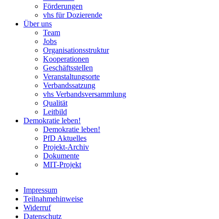
Förderungen
vhs für Dozierende
Über uns
Team
Jobs
Organisationsstruktur
Kooperationen
Geschäftsstellen
Veranstaltungsorte
Verbandssatzung
vhs Verbandsversammlung
Qualität
Leitbild
Demokratie leben!
Demokratie leben!
PfD Aktuelles
Projekt-Archiv
Dokumente
MIT-Projekt
Impressum
Teilnahmehinweise
Widerruf
Datenschutz