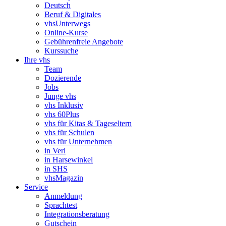
Deutsch
Beruf & Digitales
vhsUnterwegs
Online-Kurse
Gebührenfreie Angebote
Kurssuche
Ihre vhs
Team
Dozierende
Jobs
Junge vhs
vhs Inklusiv
vhs 60Plus
vhs für Kitas & Tageseltern
vhs für Schulen
vhs für Unternehmen
in Verl
in Harsewinkel
in SHS
vhsMagazin
Service
Anmeldung
Sprachtest
Integrationsberatung
Gutschein