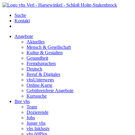
Suche
Kontakt
Angebote
Aktuelles
Mensch & Gesellschaft
Kultur & Gestalten
Gesundheit
Fremdsprachen
Deutsch
Beruf & Digitales
vhsUnterwegs
Online-Kurse
Gebührenfreie Angebote
Kurssuche
Ihre vhs
Team
Dozierende
Jobs
Junge vhs
vhs Inklusiv
vhs 60Plus