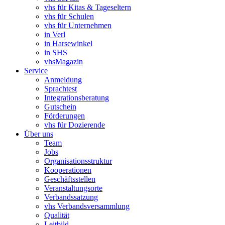
vhs für Kitas & Tageseltern
vhs für Schulen
vhs für Unternehmen
in Verl
in Harsewinkel
in SHS
vhsMagazin
Service
Anmeldung
Sprachtest
Integrationsberatung
Gutschein
Förderungen
vhs für Dozierende
Über uns
Team
Jobs
Organisationsstruktur
Kooperationen
Geschäftsstellen
Veranstaltungsorte
Verbandssatzung
vhs Verbandsversammlung
Qualität
Leitbild