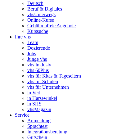
Deutsch
Beruf & Digitales
vhsUnterwegs
Online-Kurse
Gebührenfreie Angebote
Kurssuche
Ihre vhs
Team
Dozierende
Jobs
Junge vhs
vhs Inklusiv
vhs 60Plus
vhs für Kitas & Tageseltern
vhs für Schulen
vhs für Unternehmen
in Verl
in Harsewinkel
in SHS
vhsMagazin
Service
Anmeldung
Sprachtest
Integrationsberatung
Gutschein