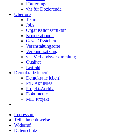
Förderungen
vhs für Dozierende
Über uns
Team
Jobs
Organisationsstruktur
Kooperationen
Geschäftsstellen
Veranstaltungsorte
Verbandssatzung
vhs Verbandsversammlung
Qualität
Leitbild
Demokratie leben!
Demokratie leben!
PfD Aktuelles
Projekt-Archiv
Dokumente
MIT-Projekt
Impressum
Teilnahmehinweise
Widerruf
Datenschutz