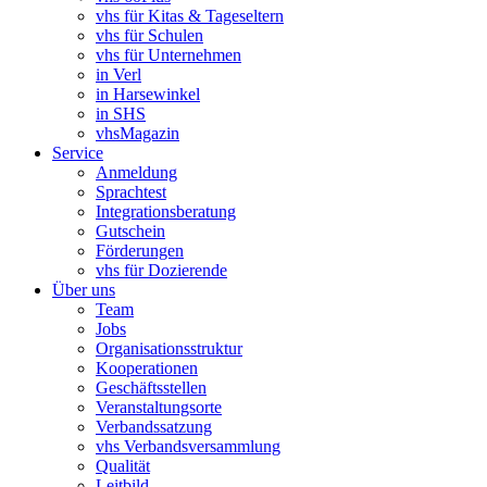
vhs für Kitas & Tageseltern
vhs für Schulen
vhs für Unternehmen
in Verl
in Harsewinkel
in SHS
vhsMagazin
Service
Anmeldung
Sprachtest
Integrationsberatung
Gutschein
Förderungen
vhs für Dozierende
Über uns
Team
Jobs
Organisationsstruktur
Kooperationen
Geschäftsstellen
Veranstaltungsorte
Verbandssatzung
vhs Verbandsversammlung
Qualität
Leitbild