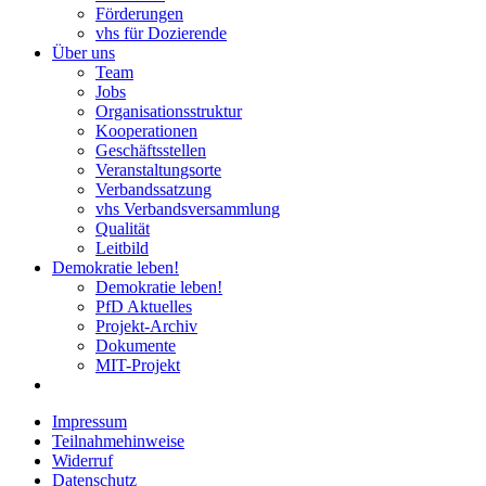
Förderungen
vhs für Dozierende
Über uns
Team
Jobs
Organisationsstruktur
Kooperationen
Geschäftsstellen
Veranstaltungsorte
Verbandssatzung
vhs Verbandsversammlung
Qualität
Leitbild
Demokratie leben!
Demokratie leben!
PfD Aktuelles
Projekt-Archiv
Dokumente
MIT-Projekt
Impressum
Teilnahmehinweise
Widerruf
Datenschutz