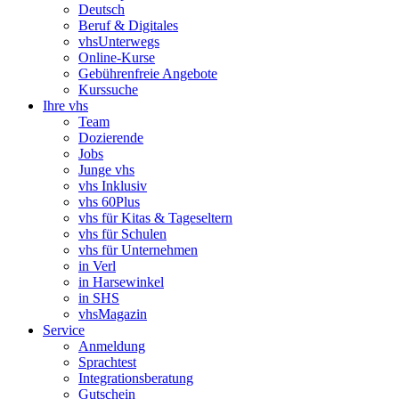
Deutsch
Beruf & Digitales
vhsUnterwegs
Online-Kurse
Gebührenfreie Angebote
Kurssuche
Ihre vhs
Team
Dozierende
Jobs
Junge vhs
vhs Inklusiv
vhs 60Plus
vhs für Kitas & Tageseltern
vhs für Schulen
vhs für Unternehmen
in Verl
in Harsewinkel
in SHS
vhsMagazin
Service
Anmeldung
Sprachtest
Integrationsberatung
Gutschein