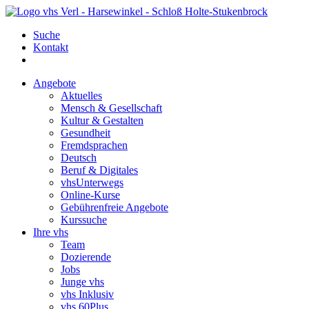
Suche
Kontakt
Angebote
Aktuelles
Mensch & Gesellschaft
Kultur & Gestalten
Gesundheit
Fremdsprachen
Deutsch
Beruf & Digitales
vhsUnterwegs
Online-Kurse
Gebührenfreie Angebote
Kurssuche
Ihre vhs
Team
Dozierende
Jobs
Junge vhs
vhs Inklusiv
vhs 60Plus