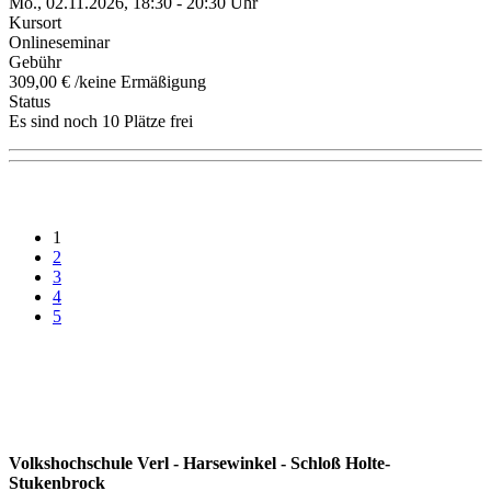
Mo., 02.11.2026, 18:30 - 20:30 Uhr
Kursort
Onlineseminar
Gebühr
309,00 € /keine Ermäßigung
Status
Es sind noch 10 Plätze frei
1
2
3
4
5
Volkshochschule Verl - Harsewinkel - Schloß Holte-
Stukenbrock