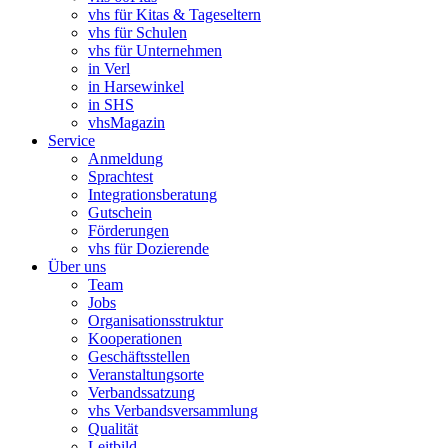
vhs für Kitas & Tageseltern
vhs für Schulen
vhs für Unternehmen
in Verl
in Harsewinkel
in SHS
vhsMagazin
Service
Anmeldung
Sprachtest
Integrationsberatung
Gutschein
Förderungen
vhs für Dozierende
Über uns
Team
Jobs
Organisationsstruktur
Kooperationen
Geschäftsstellen
Veranstaltungsorte
Verbandssatzung
vhs Verbandsversammlung
Qualität
Leitbild