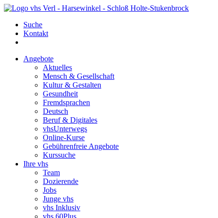
Suche
Kontakt
Angebote
Aktuelles
Mensch & Gesellschaft
Kultur & Gestalten
Gesundheit
Fremdsprachen
Deutsch
Beruf & Digitales
vhsUnterwegs
Online-Kurse
Gebührenfreie Angebote
Kurssuche
Ihre vhs
Team
Dozierende
Jobs
Junge vhs
vhs Inklusiv
vhs 60Plus