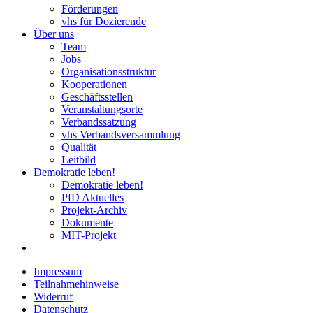
Förderungen
vhs für Dozierende
Über uns
Team
Jobs
Organisationsstruktur
Kooperationen
Geschäftsstellen
Veranstaltungsorte
Verbandssatzung
vhs Verbandsversammlung
Qualität
Leitbild
Demokratie leben!
Demokratie leben!
PfD Aktuelles
Projekt-Archiv
Dokumente
MIT-Projekt
Impressum
Teilnahmehinweise
Widerruf
Datenschutz