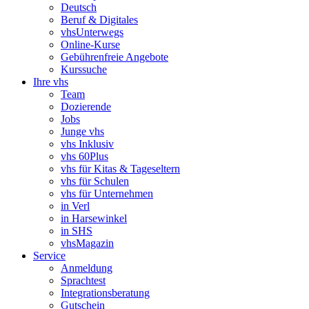
Deutsch
Beruf & Digitales
vhsUnterwegs
Online-Kurse
Gebührenfreie Angebote
Kurssuche
Ihre vhs
Team
Dozierende
Jobs
Junge vhs
vhs Inklusiv
vhs 60Plus
vhs für Kitas & Tageseltern
vhs für Schulen
vhs für Unternehmen
in Verl
in Harsewinkel
in SHS
vhsMagazin
Service
Anmeldung
Sprachtest
Integrationsberatung
Gutschein