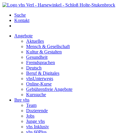
Suche
Kontakt
Angebote
Aktuelles
Mensch & Gesellschaft
Kultur & Gestalten
Gesundheit
Fremdsprachen
Deutsch
Beruf & Digitales
vhsUnterwegs
Online-Kurse
Gebührenfreie Angebote
Kurssuche
Ihre vhs
Team
Dozierende
Jobs
Junge vhs
vhs Inklusiv
vhs 60Plus