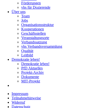
Förderungen
vhs für Dozierende
Über uns
Team
Jobs
Organisationsstruktur
Kooperationen
Geschäftsstellen
Veranstaltungsorte
Verbandssatzung
vhs Verbandsversammlung
Qualität
Leitbild
Demokratie leben!
Demokratie leben!
PfD Aktuelles
Projekt-Archiv
Dokumente
MIT-Projekt
Impressum
Teilnahmehinweise
Widerruf
Datenschutz