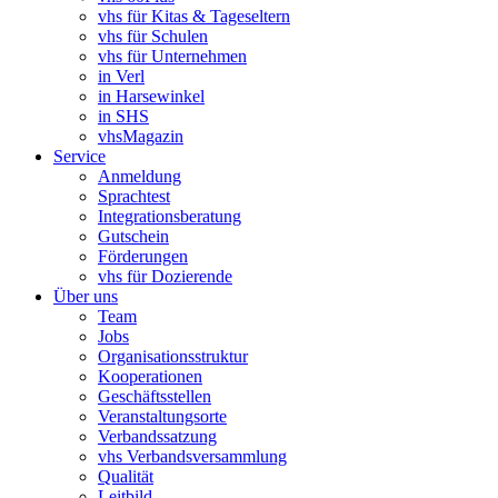
vhs für Kitas & Tageseltern
vhs für Schulen
vhs für Unternehmen
in Verl
in Harsewinkel
in SHS
vhsMagazin
Service
Anmeldung
Sprachtest
Integrationsberatung
Gutschein
Förderungen
vhs für Dozierende
Über uns
Team
Jobs
Organisationsstruktur
Kooperationen
Geschäftsstellen
Veranstaltungsorte
Verbandssatzung
vhs Verbandsversammlung
Qualität
Leitbild