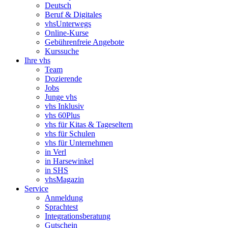
Deutsch
Beruf & Digitales
vhsUnterwegs
Online-Kurse
Gebührenfreie Angebote
Kurssuche
Ihre vhs
Team
Dozierende
Jobs
Junge vhs
vhs Inklusiv
vhs 60Plus
vhs für Kitas & Tageseltern
vhs für Schulen
vhs für Unternehmen
in Verl
in Harsewinkel
in SHS
vhsMagazin
Service
Anmeldung
Sprachtest
Integrationsberatung
Gutschein