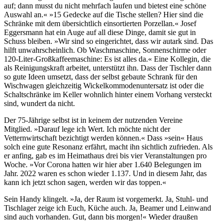
auf; dann musst du nicht mehrfach laufen und bietest eine schöne
Auswahl an.« »15 Gedecke auf die Tische stellen? Hier sind die
Schränke mit dem übersichtlich einsortierten Porzellan.« Josef
Eggersmann hat ein Auge auf all diese Dinge, damit sie gut in
Schuss bleiben. »Wir sind so eingerichtet, dass wir autark sind. Das
hilft unwahrscheinlich. Ob Waschmaschine, Sonnenschirme oder
120-Liter-Großkaffeemaschine: Es ist alles da.« Eine Kollegin, die
als Reinigungskraft arbeitet, unterstützt ihn. Dass der Tischler dann
so gute Ideen umsetzt, dass der selbst gebaute Schrank für den
Wischwagen gleichzeitig Wickelkommodenuntersatz ist oder die
Schaltschränke im Keller wohnlich hinter einem Vorhang versteckt
sind, wundert da nicht.
Der 75-Jährige selbst ist in keinem der nutzenden Vereine
Mitglied. »Darauf lege ich Wert. Ich möchte nicht der
Vetternwirtschaft bezichtigt werden können.« Dass »sein« Haus
solch eine gute Resonanz erfährt, macht ihn sichtlich zufrieden. Als
er anfing, gab es im Heimathaus drei bis vier Veranstaltungen pro
Woche. »Vor Corona hatten wir hier aber 1.640 Belegungen im
Jahr. 2022 waren es schon wieder 1.137. Und in diesem Jahr, das
kann ich jetzt schon sagen, werden wir das toppen.«
Sein Handy klingelt. »Ja, der Raum ist vorgemerkt. Ja, Stuhl- und
Tischlager zeige ich Euch, Küche auch. Ja, Beamer und Leinwand
sind auch vorhanden. Gut, dann bis morgen!« Wieder draußen