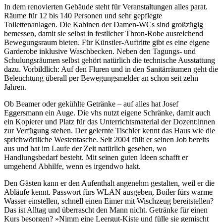
In dem renovierten Gebäude steht für Veranstaltungen alles parat.
Räume für 12 bis 140 Personen und sehr gepflegte
Toilettenanlagen. Die Kabinen der Damen-WCs sind großzügig
bemessen, damit sie selbst in festlicher Thron-Robe ausreichend
Bewegungsraum bieten. Für Künstler-Auftritte gibt es eine eigene
Garderobe inklusive Waschbecken. Neben den Tagungs- und
Schulungsräumen selbst gehört natürlich die technische Ausstattung
dazu. Vorbildlich: Auf den Fluren und in den Sanitärräumen geht die
Beleuchtung überall per Bewegungsmelder an schon seit zehn
Jahren.
Ob Beamer oder gekühlte Getränke – auf alles hat Josef
Eggersmann ein Auge. Die vhs nutzt eigene Schränke, damit auch
ein Kopierer und Platz für das Unterrichtsmaterial der Dozent:innen
zur Verfügung stehen. Der gelernte Tischler kennt das Haus wie die
sprichwörtliche Westentasche. Seit 2004 füllt er seinen Job bereits
aus und hat im Laufe der Zeit natürlich gesehen, wo
Handlungsbedarf besteht. Mit seinen guten Ideen schafft er
umgehend Abhilfe, wenn es irgendwo hakt.
Den Gästen kann er den Aufenthalt angenehm gestalten, weil er die
Abläufe kennt. Passwort fürs WLAN ausgeben, Boiler fürs warme
Wasser einstellen, schnell einen Eimer mit Wischzeug bereitstellen?
Das ist Alltag und überrascht den Mann nicht. Getränke für einen
Kurs besorgen? »Nimm eine Leergut-Kiste und fülle sie gemischt