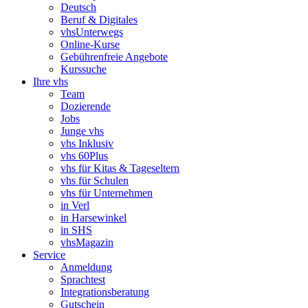
Deutsch
Beruf & Digitales
vhsUnterwegs
Online-Kurse
Gebührenfreie Angebote
Kurssuche
Ihre vhs
Team
Dozierende
Jobs
Junge vhs
vhs Inklusiv
vhs 60Plus
vhs für Kitas & Tageseltern
vhs für Schulen
vhs für Unternehmen
in Verl
in Harsewinkel
in SHS
vhsMagazin
Service
Anmeldung
Sprachtest
Integrationsberatung
Gutschein