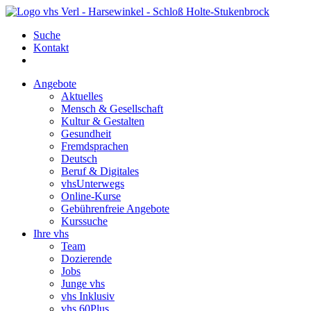
Suche
Kontakt
Angebote
Aktuelles
Mensch & Gesellschaft
Kultur & Gestalten
Gesundheit
Fremdsprachen
Deutsch
Beruf & Digitales
vhsUnterwegs
Online-Kurse
Gebührenfreie Angebote
Kurssuche
Ihre vhs
Team
Dozierende
Jobs
Junge vhs
vhs Inklusiv
vhs 60Plus