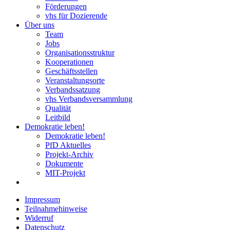
Förderungen
vhs für Dozierende
Über uns
Team
Jobs
Organisationsstruktur
Kooperationen
Geschäftsstellen
Veranstaltungsorte
Verbandssatzung
vhs Verbandsversammlung
Qualität
Leitbild
Demokratie leben!
Demokratie leben!
PfD Aktuelles
Projekt-Archiv
Dokumente
MIT-Projekt
Impressum
Teilnahmehinweise
Widerruf
Datenschutz