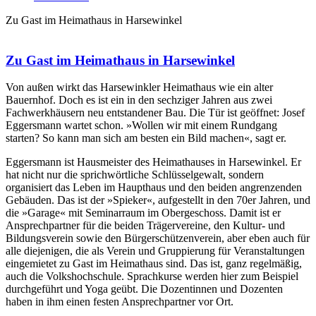
Zu Gast im Heimathaus in Harsewinkel
Zu Gast im Heimathaus in Harsewinkel
Von außen wirkt das Harsewinkler Heimathaus wie ein alter
Bauernhof. Doch es ist ein in den sechziger Jahren aus zwei
Fachwerkhäusern neu entstandener Bau. Die Tür ist geöffnet: Josef
Eggersmann wartet schon. »Wollen wir mit einem Rundgang
starten? So kann man sich am besten ein Bild machen«, sagt er.
Eggersmann ist Hausmeister des Heimathauses in Harsewinkel. Er
hat nicht nur die sprichwörtliche Schlüsselgewalt, sondern
organisiert das Leben im Haupthaus und den beiden angrenzenden
Gebäuden. Das ist der »Spieker«, aufgestellt in den 70er Jahren, und
die »Garage« mit Seminarraum im Obergeschoss. Damit ist er
Ansprechpartner für die beiden Trägervereine, den Kultur- und
Bildungsverein sowie den Bürgerschützenverein, aber eben auch für
alle diejenigen, die als Verein und Gruppierung für Veranstaltungen
eingemietet zu Gast im Heimathaus sind. Das ist, ganz regelmäßig,
auch die Volkshochschule. Sprachkurse werden hier zum Beispiel
durchgeführt und Yoga geübt. Die Dozentinnen und Dozenten
haben in ihm einen festen Ansprechpartner vor Ort.