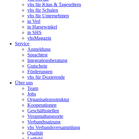
vhs für Kitas & Tageseltern
vhs für Schulen
vhs für Unternehmen
in Verl
in Harsewinkel
in SHS
vhsMagazin
Service
Anmeldung
Sprachtest
Integrationsberatung
Gutschein
Förderungen
vhs für Dozierende
Über uns
Team
Jobs
Organisationsstruktur
Kooperationen
Geschäftsstellen
Veranstaltungsorte
Verbandssatzung
vhs Verbandsversammlung
Qualität
Leitbild