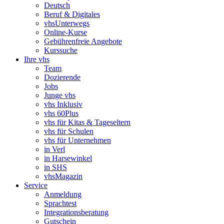
Deutsch
Beruf & Digitales
vhsUnterwegs
Online-Kurse
Gebührenfreie Angebote
Kurssuche
Ihre vhs
Team
Dozierende
Jobs
Junge vhs
vhs Inklusiv
vhs 60Plus
vhs für Kitas & Tageseltern
vhs für Schulen
vhs für Unternehmen
in Verl
in Harsewinkel
in SHS
vhsMagazin
Service
Anmeldung
Sprachtest
Integrationsberatung
Gutschein