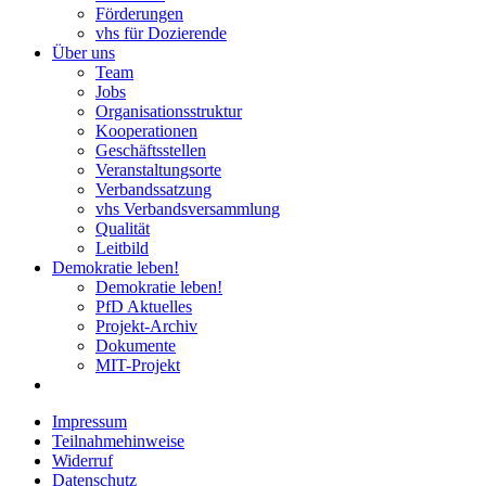
Förderungen
vhs für Dozierende
Über uns
Team
Jobs
Organisationsstruktur
Kooperationen
Geschäftsstellen
Veranstaltungsorte
Verbandssatzung
vhs Verbandsversammlung
Qualität
Leitbild
Demokratie leben!
Demokratie leben!
PfD Aktuelles
Projekt-Archiv
Dokumente
MIT-Projekt
Impressum
Teilnahmehinweise
Widerruf
Datenschutz