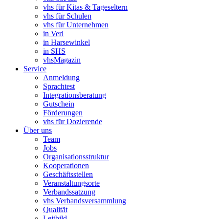
vhs für Kitas & Tageseltern
vhs für Schulen
vhs für Unternehmen
in Verl
in Harsewinkel
in SHS
vhsMagazin
Service
Anmeldung
Sprachtest
Integrationsberatung
Gutschein
Förderungen
vhs für Dozierende
Über uns
Team
Jobs
Organisationsstruktur
Kooperationen
Geschäftsstellen
Veranstaltungsorte
Verbandssatzung
vhs Verbandsversammlung
Qualität
Leitbild