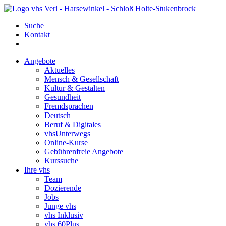
Suche
Kontakt
Angebote
Aktuelles
Mensch & Gesellschaft
Kultur & Gestalten
Gesundheit
Fremdsprachen
Deutsch
Beruf & Digitales
vhsUnterwegs
Online-Kurse
Gebührenfreie Angebote
Kurssuche
Ihre vhs
Team
Dozierende
Jobs
Junge vhs
vhs Inklusiv
vhs 60Plus