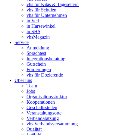
vhs für Kitas & Tageseltern
vhs für Schulen
vhs für Unternehmen
in Verl
in Harsewinkel
in SHS
vhsMagazin
Service
Anmeldung
Sprachtest
Integrationsberatung
Gutschein
Förderungen
vhs für Dozierende
Über uns
Team
Jobs
Organisationsstruktur
Kooperationen
Geschäftsstellen
Veranstaltungsorte
Verbandssatzung
vhs Verbandsversammlung
Qualität
Leitbild