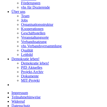
Förderungen
vhs für Dozierende
Über uns
Team
Jobs
Organisationsstruktur
Kooperationen
Geschäftsstellen
Veranstaltungsorte
Verbandssatzung
vhs Verbandsversammlung
Qualität
Leitbild
Demokratie leben!
Demokratie leben!
PfD Aktuelles
Projekt-Archiv
Dokumente
MIT-Projekt
Impressum
Teilnahmehinweise
Widerruf
Datenschutz