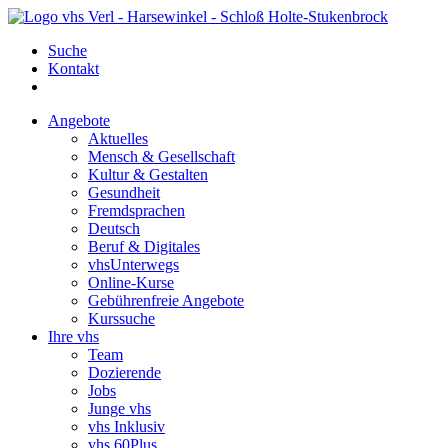
Suche
Kontakt
Angebote
Aktuelles
Mensch & Gesellschaft
Kultur & Gestalten
Gesundheit
Fremdsprachen
Deutsch
Beruf & Digitales
vhsUnterwegs
Online-Kurse
Gebührenfreie Angebote
Kurssuche
Ihre vhs
Team
Dozierende
Jobs
Junge vhs
vhs Inklusiv
vhs 60Plus