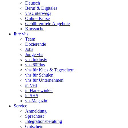
Deutsch
Beruf & Digitales
vhsUnterwegs
Online-Kurse
Gebührenfreie Angebote
Kurssuche
Ihre vhs
Team
Dozierende
Jobs
Junge vhs
vhs Inklusiv
vhs 60Plus
vhs für Kitas & Tageseltern
vhs für Schulen
vhs für Unternehmen
in Verl
in Harsewinkel
in SHS
vhsMagazin
Service
Anmeldung
Sprachtest
Integrationsberatung
Gutschein