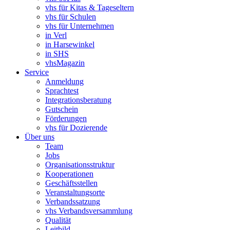
vhs für Kitas & Tageseltern
vhs für Schulen
vhs für Unternehmen
in Verl
in Harsewinkel
in SHS
vhsMagazin
Service
Anmeldung
Sprachtest
Integrationsberatung
Gutschein
Förderungen
vhs für Dozierende
Über uns
Team
Jobs
Organisationsstruktur
Kooperationen
Geschäftsstellen
Veranstaltungsorte
Verbandssatzung
vhs Verbandsversammlung
Qualität
Leitbild