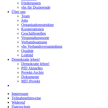
Förderungen
vhs für Dozierende
Über uns
Team
Jobs
Organisationsstruktur
Kooperationen
Geschäftsstellen
Veranstaltungsorte
Verbandssatzung
vhs Verbandsversammlung
Qualität
Leitbild
Demokratie leben!
Demokratie leben!
PfD Aktuelles
Projekt-Archiv
Dokumente
MIT-Projekt
Impressum
Teilnahmehinweise
Widerruf
Datenschutz