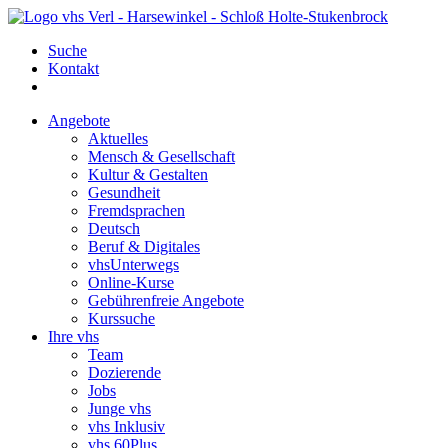
Suche
Kontakt
Angebote
Aktuelles
Mensch & Gesellschaft
Kultur & Gestalten
Gesundheit
Fremdsprachen
Deutsch
Beruf & Digitales
vhsUnterwegs
Online-Kurse
Gebührenfreie Angebote
Kurssuche
Ihre vhs
Team
Dozierende
Jobs
Junge vhs
vhs Inklusiv
vhs 60Plus