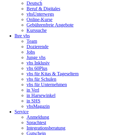
Deutsch
Beruf & Digitales
vhsUnterwegs
Online-Kurse
Gebührenfreie Angebote
Kurssuche
Ihre vhs
Team
Dozierende
Jobs
Junge vhs
vhs Inklusiv
vhs 60Plus
vhs für Kitas & Tageseltern
vhs für Schulen
vhs für Unternehmen
in Verl
in Harsewinkel
in SHS
vhsMagazin
Service
Anmeldung
Sprachtest
Integrationsberatung
Gutschein