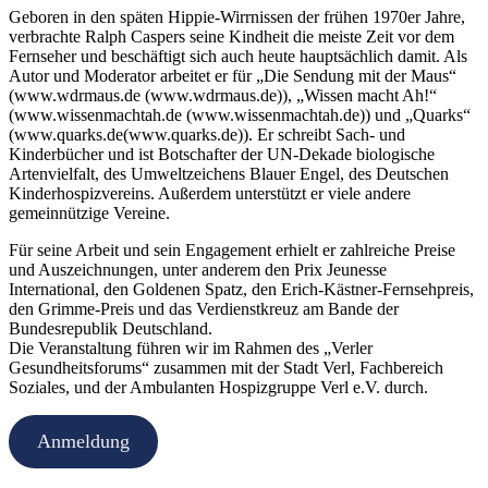
Geboren in den späten Hippie-Wirrnissen der frühen 1970er Jahre,
verbrachte Ralph Caspers seine Kindheit die meiste Zeit vor dem
Fernseher und beschäftigt sich auch heute hauptsächlich damit. Als
Autor und Moderator arbeitet er für „Die Sendung mit der Maus“
(www.wdrmaus.de (www.wdrmaus.de)), „Wissen macht Ah!“
(www.wissenmachtah.de (www.wissenmachtah.de)) und „Quarks“
(www.quarks.de(www.quarks.de)). Er schreibt Sach- und
Kinderbücher und ist Botschafter der UN-Dekade biologische
Artenvielfalt, des Umweltzeichens Blauer Engel, des Deutschen
Kinderhospizvereins. Außerdem unterstützt er viele andere
gemeinnützige Vereine.
Für seine Arbeit und sein Engagement erhielt er zahlreiche Preise
und Auszeichnungen, unter anderem den Prix Jeunesse
International, den Goldenen Spatz, den Erich-Kästner-Fernsehpreis,
den Grimme-Preis und das Verdienstkreuz am Bande der
Bundesrepublik Deutschland.
Die Veranstaltung führen wir im Rahmen des „Verler
Gesundheitsforums“ zusammen mit der Stadt Verl, Fachbereich
Soziales, und der Ambulanten Hospizgruppe Verl e.V. durch.
Anmeldung