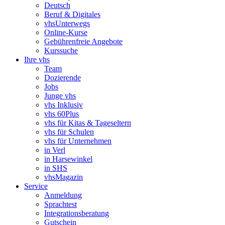
Deutsch
Beruf & Digitales
vhsUnterwegs
Online-Kurse
Gebührenfreie Angebote
Kurssuche
Ihre vhs
Team
Dozierende
Jobs
Junge vhs
vhs Inklusiv
vhs 60Plus
vhs für Kitas & Tageseltern
vhs für Schulen
vhs für Unternehmen
in Verl
in Harsewinkel
in SHS
vhsMagazin
Service
Anmeldung
Sprachtest
Integrationsberatung
Gutschein