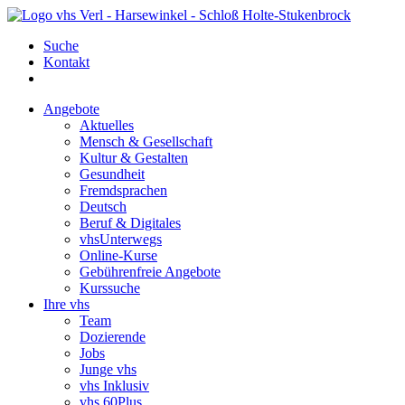
Suche
Kontakt
Angebote
Aktuelles
Mensch & Gesellschaft
Kultur & Gestalten
Gesundheit
Fremdsprachen
Deutsch
Beruf & Digitales
vhsUnterwegs
Online-Kurse
Gebührenfreie Angebote
Kurssuche
Ihre vhs
Team
Dozierende
Jobs
Junge vhs
vhs Inklusiv
vhs 60Plus