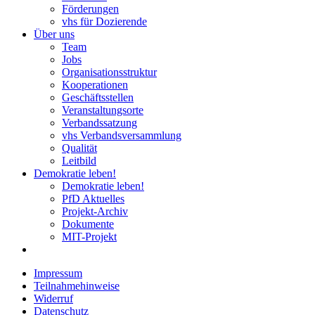
Förderungen
vhs für Dozierende
Über uns
Team
Jobs
Organisationsstruktur
Kooperationen
Geschäftsstellen
Veranstaltungsorte
Verbandssatzung
vhs Verbandsversammlung
Qualität
Leitbild
Demokratie leben!
Demokratie leben!
PfD Aktuelles
Projekt-Archiv
Dokumente
MIT-Projekt
Impressum
Teilnahmehinweise
Widerruf
Datenschutz