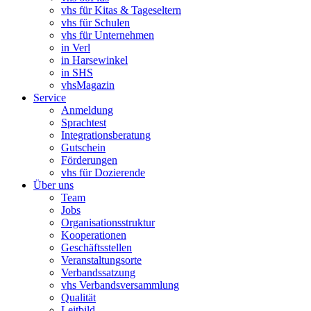
vhs für Kitas & Tageseltern
vhs für Schulen
vhs für Unternehmen
in Verl
in Harsewinkel
in SHS
vhsMagazin
Service
Anmeldung
Sprachtest
Integrationsberatung
Gutschein
Förderungen
vhs für Dozierende
Über uns
Team
Jobs
Organisationsstruktur
Kooperationen
Geschäftsstellen
Veranstaltungsorte
Verbandssatzung
vhs Verbandsversammlung
Qualität
Leitbild