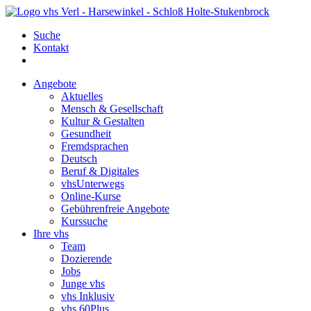
Suche
Kontakt
Angebote
Aktuelles
Mensch & Gesellschaft
Kultur & Gestalten
Gesundheit
Fremdsprachen
Deutsch
Beruf & Digitales
vhsUnterwegs
Online-Kurse
Gebührenfreie Angebote
Kurssuche
Ihre vhs
Team
Dozierende
Jobs
Junge vhs
vhs Inklusiv
vhs 60Plus