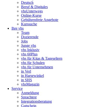
Deutsch
Beruf & Digitales
vhsUnterwegs
Online-Kurse
Gebührenfreie Angebote
Kurssuche
Ihre vhs
Team
Dozierende
Jobs
Junge vhs
vhs Inklusiv
vhs 60Plus
vhs für Kitas & Tageseltern
vhs für Schulen
vhs für Unternehmen
in Verl
in Harsewinkel
in SHS
vhsMagazin
Service
Anmeldung
Sprachtest
Integrationsberatung
Gutschein