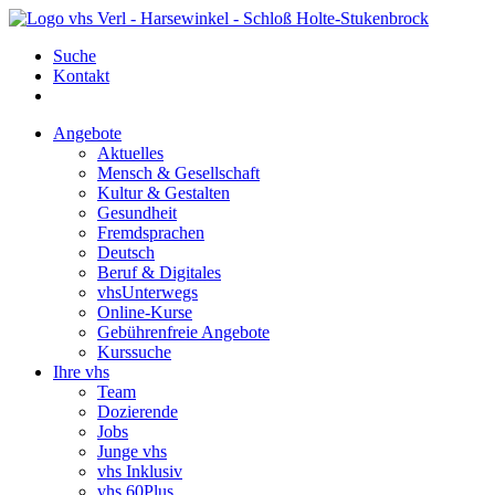
Suche
Kontakt
Angebote
Aktuelles
Mensch & Gesellschaft
Kultur & Gestalten
Gesundheit
Fremdsprachen
Deutsch
Beruf & Digitales
vhsUnterwegs
Online-Kurse
Gebührenfreie Angebote
Kurssuche
Ihre vhs
Team
Dozierende
Jobs
Junge vhs
vhs Inklusiv
vhs 60Plus