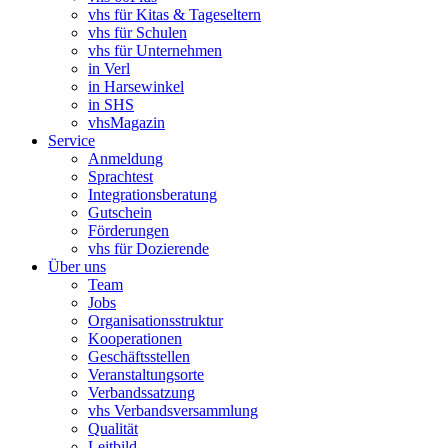
vhs für Kitas & Tageseltern
vhs für Schulen
vhs für Unternehmen
in Verl
in Harsewinkel
in SHS
vhsMagazin
Service
Anmeldung
Sprachtest
Integrationsberatung
Gutschein
Förderungen
vhs für Dozierende
Über uns
Team
Jobs
Organisationsstruktur
Kooperationen
Geschäftsstellen
Veranstaltungsorte
Verbandssatzung
vhs Verbandsversammlung
Qualität
Leitbild