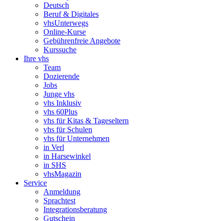
Deutsch
Beruf & Digitales
vhsUnterwegs
Online-Kurse
Gebührenfreie Angebote
Kurssuche
Ihre vhs
Team
Dozierende
Jobs
Junge vhs
vhs Inklusiv
vhs 60Plus
vhs für Kitas & Tageseltern
vhs für Schulen
vhs für Unternehmen
in Verl
in Harsewinkel
in SHS
vhsMagazin
Service
Anmeldung
Sprachtest
Integrationsberatung
Gutschein