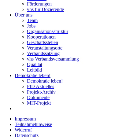
Förderungen
vhs für Dozierende
Über uns
Team
Jobs
Organisationsstruktur
Kooperationen
Geschäftsstellen
Veranstaltungsorte
Verbandssatzung
vhs Verbandsversammlung
Qualität
Leitbild
Demokratie leben!
Demokratie leben!
PfD Aktuelles
Projekt-Archiv
Dokumente
MIT-Projekt
Impressum
Teilnahmehinweise
Widerruf
Datenschutz