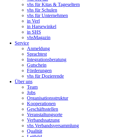
vhs für Kitas & Tageseltern
vhs für Schulen
vhs für Unternehmen
in Verl
in Harsewinkel
in SHS
vhsMagazin
Service
Anmeldung
Sprachtest
Integrationsberatung
Gutschein
Förderungen
vhs für Dozierende
Über uns
Team
Jobs
Organisationsstruktur
Kooperationen
Geschäftsstellen
Veranstaltungsorte
Verbandssatzung
vhs Verbandsversammlung
Qualität
Leitbild