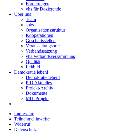
Förderungen
vhs für Dozierende
Über uns
Team
Jobs
Organisationsstruktur
Kooperationen
Geschäftsstellen
Veranstaltungsorte
Verbandssatzung
vhs Verbandsversammlung
Qualität
Leitbild
Demokratie leben!
Demokratie leben!
PfD Aktuelles
Projekt-Archiv
Dokumente
MIT-Projekt
Impressum
Teilnahmehinweise
Widerruf
Datenschutz