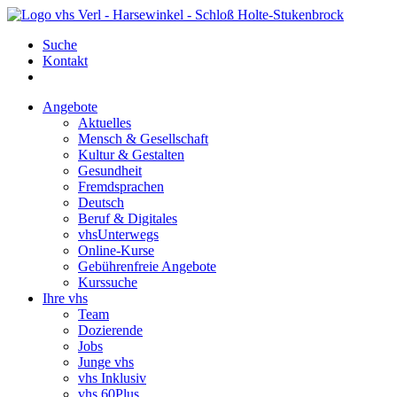
Suche
Kontakt
Angebote
Aktuelles
Mensch & Gesellschaft
Kultur & Gestalten
Gesundheit
Fremdsprachen
Deutsch
Beruf & Digitales
vhsUnterwegs
Online-Kurse
Gebührenfreie Angebote
Kurssuche
Ihre vhs
Team
Dozierende
Jobs
Junge vhs
vhs Inklusiv
vhs 60Plus