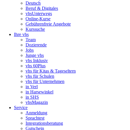
Deutsch
Beruf & Digitales
vhsUnterwegs
Online-Kurse
Gebührenfreie Angebote
Kurssuche
Ihre vhs
Team
Dozierende
Jobs
Junge vhs
vhs Inklusiv
vhs 60Plus
vhs für Kitas & Tageseltern
vhs für Schulen
vhs für Unternehmen
in Verl
in Harsewinkel
in SHS
vhsMagazin
Service
Anmeldung
Sprachtest
Integrationsberatung
Gutschein