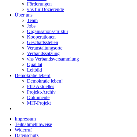
Förderungen
vhs für Dozierende
Über uns
Team
Jobs
Organisationsstruktur
Kooperationen
Geschäftsstellen
Veranstaltungsorte
Verbandssatzung
vhs Verbandsversammlung
Qualität
Leitbild
Demokratie leben!
Demokratie leben!
PfD Aktuelles
Projekt-Archiv
Dokumente
MIT-Projekt
Impressum
Teilnahmehinweise
Widerruf
Datenschutz