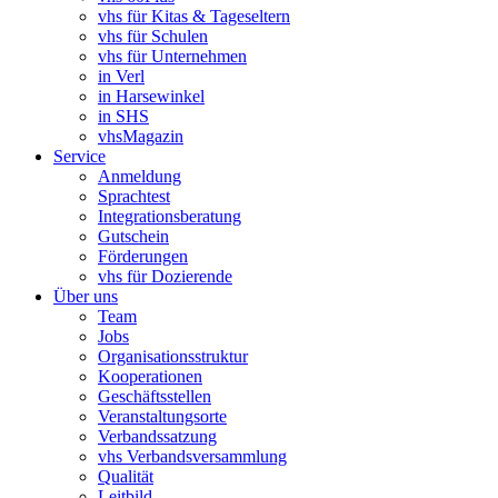
vhs für Kitas & Tageseltern
vhs für Schulen
vhs für Unternehmen
in Verl
in Harsewinkel
in SHS
vhsMagazin
Service
Anmeldung
Sprachtest
Integrationsberatung
Gutschein
Förderungen
vhs für Dozierende
Über uns
Team
Jobs
Organisationsstruktur
Kooperationen
Geschäftsstellen
Veranstaltungsorte
Verbandssatzung
vhs Verbandsversammlung
Qualität
Leitbild