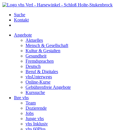
Suche
Kontakt
Angebote
Aktuelles
Mensch & Gesellschaft
Kultur & Gestalten
Gesundheit
Fremdsprachen
Deutsch
Beruf & Digitales
vhsUnterwegs
Online-Kurse
Gebührenfreie Angebote
Kurssuche
Ihre vhs
Team
Dozierende
Jobs
Junge vhs
vhs Inklusiv
vhs 60Plus