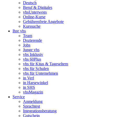
Deutsch
Beruf & Digitales
vhsUnterwegs
Online-Kurse
Gebührenfreie Angebote
Kurssuche
Ihre vhs
Team
Dozierende
Jobs
Junge vhs
vhs Inklusiv
vhs 60Plus
vhs für Kitas & Tageseltern
vhs für Schulen
vhs für Unternehmen
in Verl
in Harsewinkel
in SHS
vhsMagazin
Service
Anmeldung
Sprachtest
Integrationsberatung
Gutschein