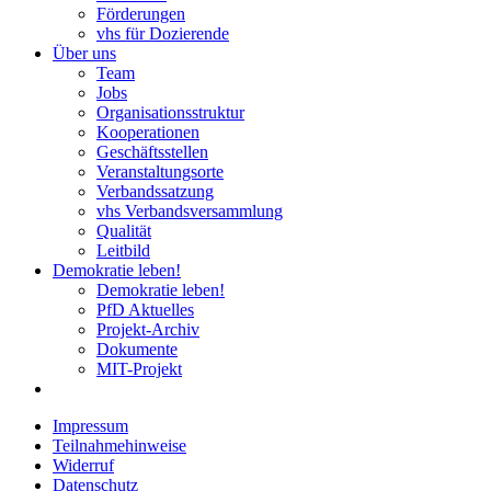
Förderungen
vhs für Dozierende
Über uns
Team
Jobs
Organisationsstruktur
Kooperationen
Geschäftsstellen
Veranstaltungsorte
Verbandssatzung
vhs Verbandsversammlung
Qualität
Leitbild
Demokratie leben!
Demokratie leben!
PfD Aktuelles
Projekt-Archiv
Dokumente
MIT-Projekt
Impressum
Teilnahmehinweise
Widerruf
Datenschutz