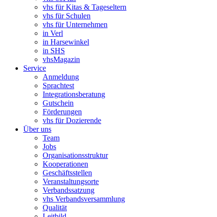
vhs für Kitas & Tageseltern
vhs für Schulen
vhs für Unternehmen
in Verl
in Harsewinkel
in SHS
vhsMagazin
Service
Anmeldung
Sprachtest
Integrationsberatung
Gutschein
Förderungen
vhs für Dozierende
Über uns
Team
Jobs
Organisationsstruktur
Kooperationen
Geschäftsstellen
Veranstaltungsorte
Verbandssatzung
vhs Verbandsversammlung
Qualität
Leitbild