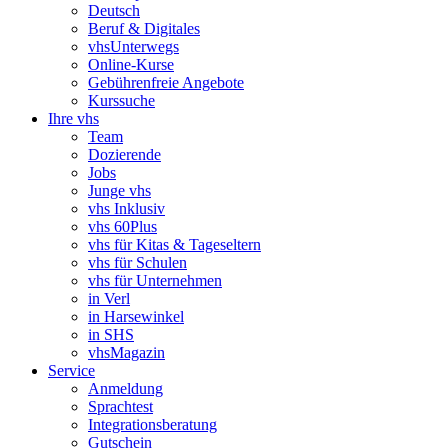
Deutsch
Beruf & Digitales
vhsUnterwegs
Online-Kurse
Gebührenfreie Angebote
Kurssuche
Ihre vhs
Team
Dozierende
Jobs
Junge vhs
vhs Inklusiv
vhs 60Plus
vhs für Kitas & Tageseltern
vhs für Schulen
vhs für Unternehmen
in Verl
in Harsewinkel
in SHS
vhsMagazin
Service
Anmeldung
Sprachtest
Integrationsberatung
Gutschein