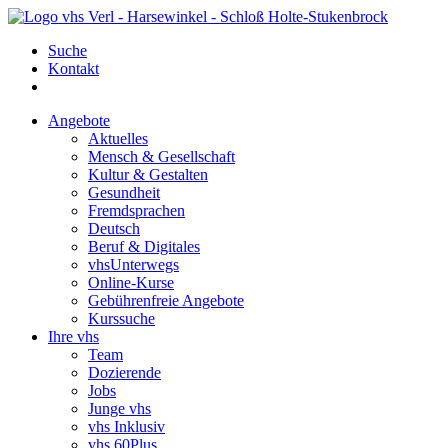
Suche
Kontakt
Angebote
Aktuelles
Mensch & Gesellschaft
Kultur & Gestalten
Gesundheit
Fremdsprachen
Deutsch
Beruf & Digitales
vhsUnterwegs
Online-Kurse
Gebührenfreie Angebote
Kurssuche
Ihre vhs
Team
Dozierende
Jobs
Junge vhs
vhs Inklusiv
vhs 60Plus