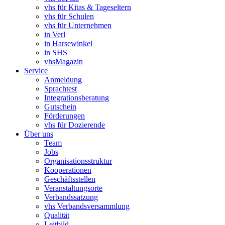
vhs für Kitas & Tageseltern
vhs für Schulen
vhs für Unternehmen
in Verl
in Harsewinkel
in SHS
vhsMagazin
Service
Anmeldung
Sprachtest
Integrationsberatung
Gutschein
Förderungen
vhs für Dozierende
Über uns
Team
Jobs
Organisationsstruktur
Kooperationen
Geschäftsstellen
Veranstaltungsorte
Verbandssatzung
vhs Verbandsversammlung
Qualität
Leitbild