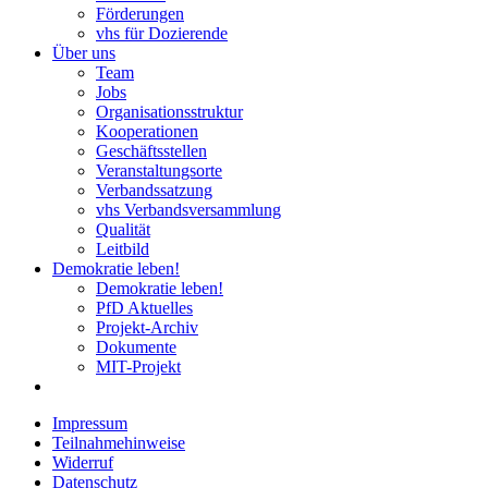
Förderungen
vhs für Dozierende
Über uns
Team
Jobs
Organisationsstruktur
Kooperationen
Geschäftsstellen
Veranstaltungsorte
Verbandssatzung
vhs Verbandsversammlung
Qualität
Leitbild
Demokratie leben!
Demokratie leben!
PfD Aktuelles
Projekt-Archiv
Dokumente
MIT-Projekt
Impressum
Teilnahmehinweise
Widerruf
Datenschutz