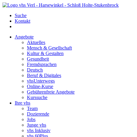
Suche
Kontakt
Angebote
Aktuelles
Mensch & Gesellschaft
Kultur & Gestalten
Gesundheit
Fremdsprachen
Deutsch
Beruf & Digitales
vhsUnterwegs
Online-Kurse
Gebührenfreie Angebote
Kurssuche
Ihre vhs
Team
Dozierende
Jobs
Junge vhs
vhs Inklusiv
vhs 60Plus