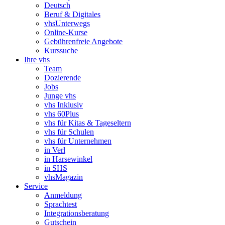
Deutsch
Beruf & Digitales
vhsUnterwegs
Online-Kurse
Gebührenfreie Angebote
Kurssuche
Ihre vhs
Team
Dozierende
Jobs
Junge vhs
vhs Inklusiv
vhs 60Plus
vhs für Kitas & Tageseltern
vhs für Schulen
vhs für Unternehmen
in Verl
in Harsewinkel
in SHS
vhsMagazin
Service
Anmeldung
Sprachtest
Integrationsberatung
Gutschein