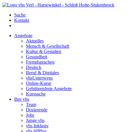
Suche
Kontakt
Angebote
Aktuelles
Mensch & Gesellschaft
Kultur & Gestalten
Gesundheit
Fremdsprachen
Deutsch
Beruf & Digitales
vhsUnterwegs
Online-Kurse
Gebührenfreie Angebote
Kurssuche
Ihre vhs
Team
Dozierende
Jobs
Junge vhs
vhs Inklusiv
vhs 60Plus