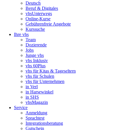
Deutsch
Beruf & Digitales
vhsUnterwegs
Online-Kurse
Gebührenfreie Angebote
Kurssuche
Ihre vhs
Team
Dozierende
Jobs
Junge vhs
vhs Inklusiv
vhs 60Plus
vhs für Kitas & Tageseltern
vhs für Schulen
vhs für Unternehmen
in Verl
in Harsewinkel
in SHS
vhsMagazin
Service
Anmeldung
Sprachtest
Integrationsberatung
Gutschein