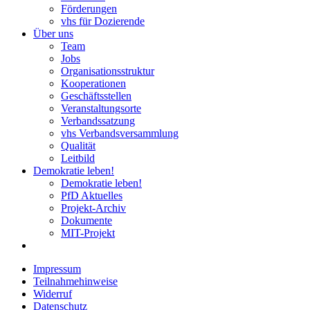
Förderungen
vhs für Dozierende
Über uns
Team
Jobs
Organisationsstruktur
Kooperationen
Geschäftsstellen
Veranstaltungsorte
Verbandssatzung
vhs Verbandsversammlung
Qualität
Leitbild
Demokratie leben!
Demokratie leben!
PfD Aktuelles
Projekt-Archiv
Dokumente
MIT-Projekt
Impressum
Teilnahmehinweise
Widerruf
Datenschutz