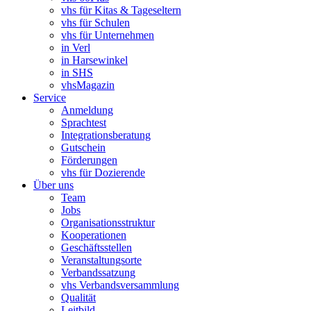
vhs für Kitas & Tageseltern
vhs für Schulen
vhs für Unternehmen
in Verl
in Harsewinkel
in SHS
vhsMagazin
Service
Anmeldung
Sprachtest
Integrationsberatung
Gutschein
Förderungen
vhs für Dozierende
Über uns
Team
Jobs
Organisationsstruktur
Kooperationen
Geschäftsstellen
Veranstaltungsorte
Verbandssatzung
vhs Verbandsversammlung
Qualität
Leitbild