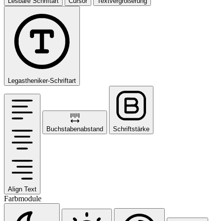
Lesbare Schriftart
Cursor
Textvergrößerung
Legastheniker-Schriftart
Buchstabenabstand
Schriftstärke
Align Text
Farbmodule