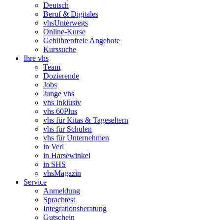
Deutsch
Beruf & Digitales
vhsUnterwegs
Online-Kurse
Gebührenfreie Angebote
Kurssuche
Ihre vhs
Team
Dozierende
Jobs
Junge vhs
vhs Inklusiv
vhs 60Plus
vhs für Kitas & Tageseltern
vhs für Schulen
vhs für Unternehmen
in Verl
in Harsewinkel
in SHS
vhsMagazin
Service
Anmeldung
Sprachtest
Integrationsberatung
Gutschein