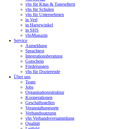
vhs für Kitas & Tageseltern
vhs für Schulen
vhs für Unternehmen
in Verl
in Harsewinkel
in SHS
vhsMagazin
Service
Anmeldung
Sprachtest
Integrationsberatung
Gutschein
Förderungen
vhs für Dozierende
Über uns
Team
Jobs
Organisationsstruktur
Kooperationen
Geschäftsstellen
Veranstaltungsorte
Verbandssatzung
vhs Verbandsversammlung
Qualität
Leitbild