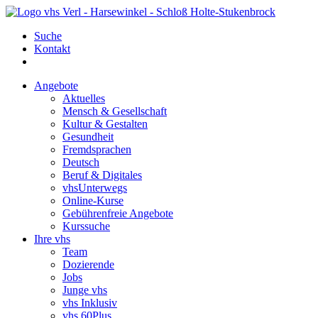
Suche
Kontakt
Angebote
Aktuelles
Mensch & Gesellschaft
Kultur & Gestalten
Gesundheit
Fremdsprachen
Deutsch
Beruf & Digitales
vhsUnterwegs
Online-Kurse
Gebührenfreie Angebote
Kurssuche
Ihre vhs
Team
Dozierende
Jobs
Junge vhs
vhs Inklusiv
vhs 60Plus