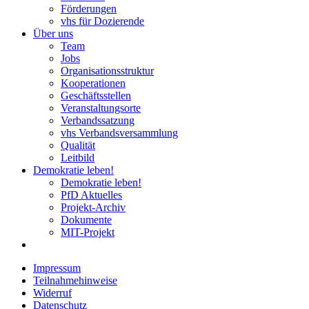
Förderungen
vhs für Dozierende
Über uns
Team
Jobs
Organisationsstruktur
Kooperationen
Geschäftsstellen
Veranstaltungsorte
Verbandssatzung
vhs Verbandsversammlung
Qualität
Leitbild
Demokratie leben!
Demokratie leben!
PfD Aktuelles
Projekt-Archiv
Dokumente
MIT-Projekt
Impressum
Teilnahmehinweise
Widerruf
Datenschutz