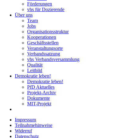
Förderungen
vhs für Dozierende
Über uns
Team
Jobs
Organisationsstruktur
Kooperationen
Geschäftsstellen
Veranstaltungsorte
Verbandssatzung
vhs Verbandsversammlung
Qualität
Leitbild
Demokratie leben!
Demokratie leben!
PfD Aktuelles
Projekt-Archiv
Dokumente
MIT-Projekt
Impressum
Teilnahmehinweise
Widerruf
Datenschutz