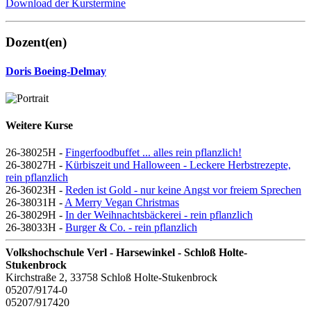
Download der Kurstermine
Dozent(en)
Doris Boeing-Delmay
Weitere Kurse
26-38025H -
Fingerfoodbuffet ... alles rein pflanzlich!
26-38027H -
Kürbiszeit und Halloween - Leckere Herbstrezepte,
rein pflanzlich
26-36023H -
Reden ist Gold - nur keine Angst vor freiem Sprechen
26-38031H -
A Merry Vegan Christmas
26-38029H -
In der Weihnachtsbäckerei - rein pflanzlich
26-38033H -
Burger & Co. - rein pflanzlich
Volkshochschule Verl - Harsewinkel - Schloß Holte-
Stukenbrock
Kirchstraße 2, 33758 Schloß Holte-Stukenbrock
05207/9174-0
05207/917420