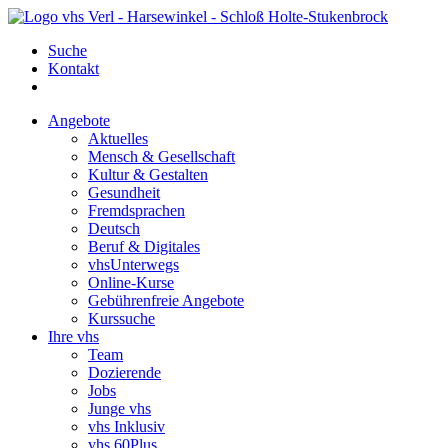
Suche
Kontakt
Angebote
Aktuelles
Mensch & Gesellschaft
Kultur & Gestalten
Gesundheit
Fremdsprachen
Deutsch
Beruf & Digitales
vhsUnterwegs
Online-Kurse
Gebührenfreie Angebote
Kurssuche
Ihre vhs
Team
Dozierende
Jobs
Junge vhs
vhs Inklusiv
vhs 60Plus