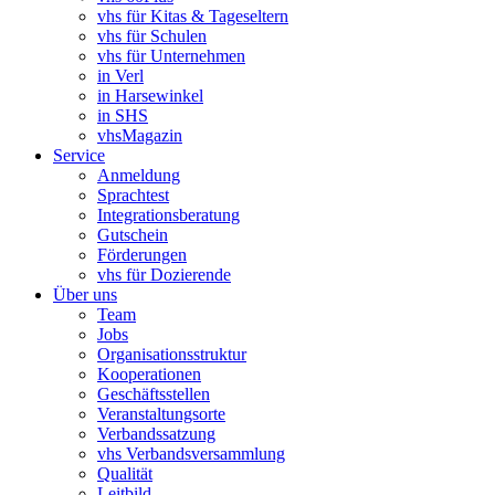
vhs für Kitas & Tageseltern
vhs für Schulen
vhs für Unternehmen
in Verl
in Harsewinkel
in SHS
vhsMagazin
Service
Anmeldung
Sprachtest
Integrationsberatung
Gutschein
Förderungen
vhs für Dozierende
Über uns
Team
Jobs
Organisationsstruktur
Kooperationen
Geschäftsstellen
Veranstaltungsorte
Verbandssatzung
vhs Verbandsversammlung
Qualität
Leitbild