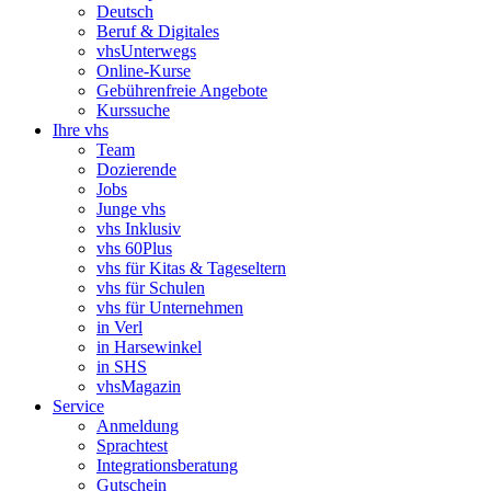
Deutsch
Beruf & Digitales
vhsUnterwegs
Online-Kurse
Gebührenfreie Angebote
Kurssuche
Ihre vhs
Team
Dozierende
Jobs
Junge vhs
vhs Inklusiv
vhs 60Plus
vhs für Kitas & Tageseltern
vhs für Schulen
vhs für Unternehmen
in Verl
in Harsewinkel
in SHS
vhsMagazin
Service
Anmeldung
Sprachtest
Integrationsberatung
Gutschein