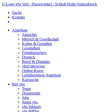
Suche
Kontakt
Angebote
Aktuelles
Mensch & Gesellschaft
Kultur & Gestalten
Gesundheit
Fremdsprachen
Deutsch
Beruf & Digitales
vhsUnterwegs
Online-Kurse
Gebührenfreie Angebote
Kurssuche
Ihre vhs
Team
Dozierende
Jobs
Junge vhs
vhs Inklusiv
vhs 60Plus