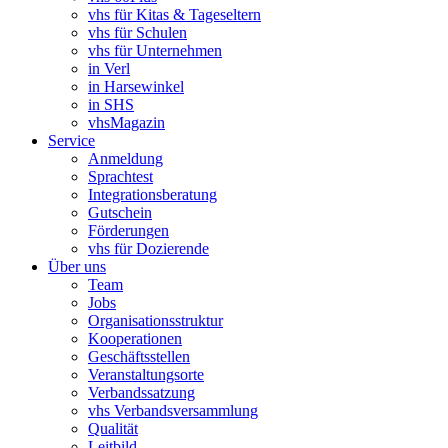
vhs für Kitas & Tageseltern
vhs für Schulen
vhs für Unternehmen
in Verl
in Harsewinkel
in SHS
vhsMagazin
Service
Anmeldung
Sprachtest
Integrationsberatung
Gutschein
Förderungen
vhs für Dozierende
Über uns
Team
Jobs
Organisationsstruktur
Kooperationen
Geschäftsstellen
Veranstaltungsorte
Verbandssatzung
vhs Verbandsversammlung
Qualität
Leitbild