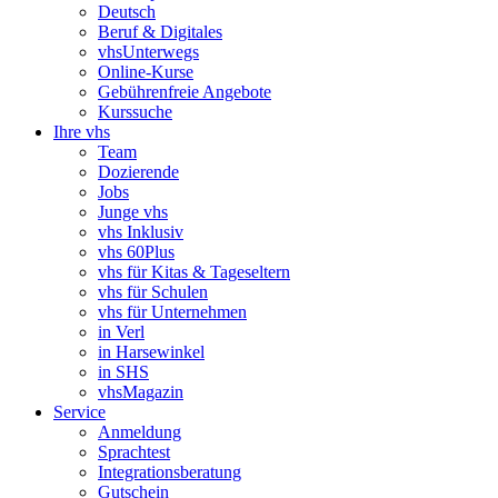
Deutsch
Beruf & Digitales
vhsUnterwegs
Online-Kurse
Gebührenfreie Angebote
Kurssuche
Ihre vhs
Team
Dozierende
Jobs
Junge vhs
vhs Inklusiv
vhs 60Plus
vhs für Kitas & Tageseltern
vhs für Schulen
vhs für Unternehmen
in Verl
in Harsewinkel
in SHS
vhsMagazin
Service
Anmeldung
Sprachtest
Integrationsberatung
Gutschein