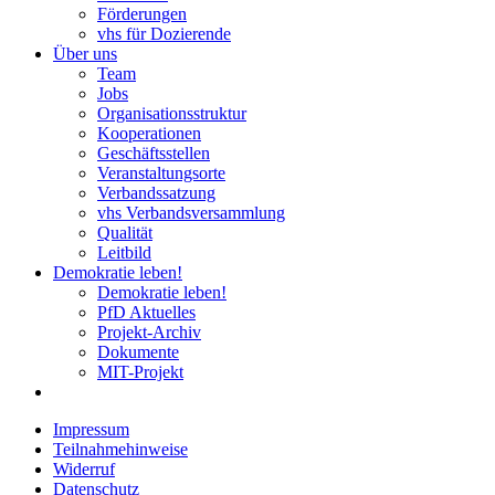
Förderungen
vhs für Dozierende
Über uns
Team
Jobs
Organisationsstruktur
Kooperationen
Geschäftsstellen
Veranstaltungsorte
Verbandssatzung
vhs Verbandsversammlung
Qualität
Leitbild
Demokratie leben!
Demokratie leben!
PfD Aktuelles
Projekt-Archiv
Dokumente
MIT-Projekt
Impressum
Teilnahmehinweise
Widerruf
Datenschutz