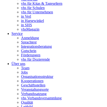
vhs für Kitas & Tageseltern
vhs für Schulen
vhs für Unternehmen
in Verl
in Harsewinkel
in SHS
vhsMagazin
Service
Anmeldung
Sprachtest
Integrationsberatung
Gutschein
Förderungen
vhs für Dozierende
Über uns
Team
Jobs
Organisationsstruktur
Kooperationen
Geschäftsstellen
Veranstaltungsorte
Verbandssatzung
vhs Verbandsversammlung
Qualität
Leitbild