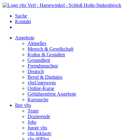
Suche
Kontakt
Angebote
Aktuelles
Mensch & Gesellschaft
Kultur & Gestalten
Gesundheit
Fremdsprachen
Deutsch
Beruf & Digitales
vhsUnterwegs
Online-Kurse
Gebührenfreie Angebote
Kurssuche
Ihre vhs
Team
Dozierende
Jobs
Junge vhs
vhs Inklusiv
vhs 60Plus