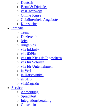
Deutsch
Beruf & Digitales
vhsUnterwegs
Online-Kurse
Gebührenfreie Angebote
Kurssuche
Ihre vhs
Team
Dozierende
Jobs
Junge vhs
vhs Inklusiv
vhs 60Plus
vhs für Kitas & Tageseltern
vhs für Schulen
vhs für Unternehmen
in Verl
in Harsewinkel
in SHS
vhsMagazin
Service
Anmeldung
Sprachtest
Integrationsberatung
Gutschein