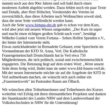
stammt noch aus den 90er Jahren und soll bald durch einen
modernen Auftritt abgelöst werden. Dazu fehlen noch ein paar Texte
und Details, aber Herr Hölscher, Vorsitzender des Vereins ist
zuversichtlich, dass diese Arbeiten nach Weihnachten soweit sind,
dass die neue Seite veröffentlicht werden kann.
Auch die Seite
www.fortuna-shs.de
gab es schon vor dem Kurs,
wird aber jetzt mit neuem Wissen umgestaltet. „Der Kurs ist super
und macht einen richtigen großen Schritt nach vorn“, bestätigt
Wilhelm Gunkel vom Verein Fortuna – Sehen Helfen Spenden e.V.,
der hinter der Internetseite steht.
Etwas zurückhaltender ist Bernadette Gebauer, erste Sprecherin im
Vorstandsteam der KFD St. Anna, Verl. Die Katholische
Frauengemeinschaft Deutschlands hat in Verl etwa 750
Mitgliederinnen, die sich politisch, sozial und zwischenmenschlich
engagieren. Die Betonung liegt auf dem ersten Wort: „
Wenn
unsere
Seite denn fertig wird, findet man sie unter www.kfd-frauen-verl.de.
Mit der neuen Internetseite möchte sie auf die Angebote der KFD in
Verl aufmerksam machen, sie wünscht sich auch online ein
„Frauennetzwerk“ im Pastoralen Raum am Ölbach.
Wir wünschen allen Teilnehmerinnen und Teilnehmern des Kurses
weiterhin viel Erfolg mit ihren ehrenamtlichen Projekten und danken
der Staatskanzlei des Landes NRW und dem Landesverband der
Volkshochschulen in NRW für die Unterstützung!