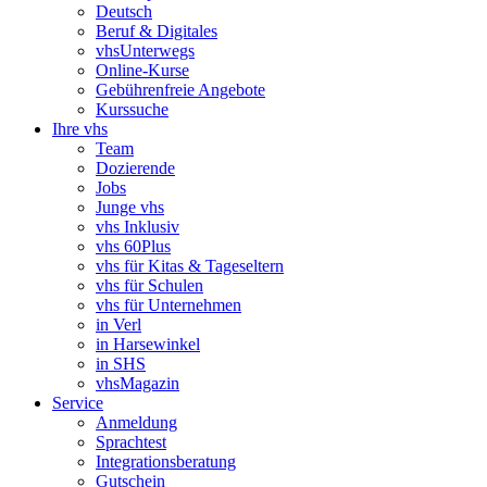
Deutsch
Beruf & Digitales
vhsUnterwegs
Online-Kurse
Gebührenfreie Angebote
Kurssuche
Ihre vhs
Team
Dozierende
Jobs
Junge vhs
vhs Inklusiv
vhs 60Plus
vhs für Kitas & Tageseltern
vhs für Schulen
vhs für Unternehmen
in Verl
in Harsewinkel
in SHS
vhsMagazin
Service
Anmeldung
Sprachtest
Integrationsberatung
Gutschein