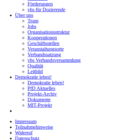
Förderungen
vhs für Dozierende
Über uns
Team
Jobs
Organisationsstruktur
Kooperationen
Geschäftsstellen
Veranstaltungsorte
Verbandssatzung
vhs Verbandsversammlung
Qualität
Leitbild
Demokratie leben!
Demokratie leben!
PfD Aktuelles
Projekt-Archiv
Dokumente
MIT-Projekt
Impressum
Teilnahmehinweise
Widerruf
Datenschutz