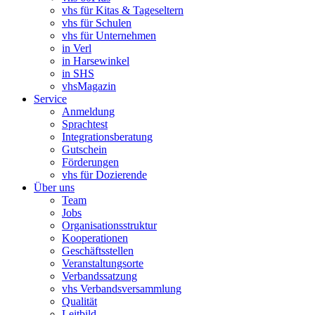
vhs für Kitas & Tageseltern
vhs für Schulen
vhs für Unternehmen
in Verl
in Harsewinkel
in SHS
vhsMagazin
Service
Anmeldung
Sprachtest
Integrationsberatung
Gutschein
Förderungen
vhs für Dozierende
Über uns
Team
Jobs
Organisationsstruktur
Kooperationen
Geschäftsstellen
Veranstaltungsorte
Verbandssatzung
vhs Verbandsversammlung
Qualität
Leitbild