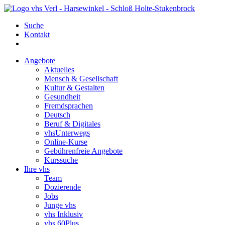
Suche
Kontakt
Angebote
Aktuelles
Mensch & Gesellschaft
Kultur & Gestalten
Gesundheit
Fremdsprachen
Deutsch
Beruf & Digitales
vhsUnterwegs
Online-Kurse
Gebührenfreie Angebote
Kurssuche
Ihre vhs
Team
Dozierende
Jobs
Junge vhs
vhs Inklusiv
vhs 60Plus