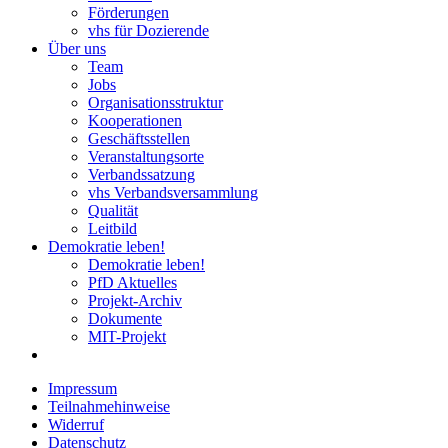
Förderungen
vhs für Dozierende
Über uns
Team
Jobs
Organisationsstruktur
Kooperationen
Geschäftsstellen
Veranstaltungsorte
Verbandssatzung
vhs Verbandsversammlung
Qualität
Leitbild
Demokratie leben!
Demokratie leben!
PfD Aktuelles
Projekt-Archiv
Dokumente
MIT-Projekt
Impressum
Teilnahmehinweise
Widerruf
Datenschutz