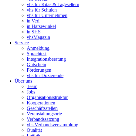
vhs für Kitas & Tageseltern
vhs für Schulen
vhs für Unternehmen
in Verl
in Harsewinkel
in SHS
vhsMagazin
Service
Anmeldung
Sprachtest
Integrationsberatung
Gutschein
Förderungen
vhs für Dozierende
Über uns
Team
Jobs
Organisationsstruktur
Kooperationen
Geschäftsstellen
Veranstaltungsorte
Verbandssatzung
vhs Verbandsversammlung
Qualität
Leitbild