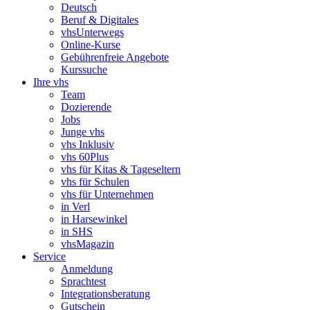
Deutsch
Beruf & Digitales
vhsUnterwegs
Online-Kurse
Gebührenfreie Angebote
Kurssuche
Ihre vhs
Team
Dozierende
Jobs
Junge vhs
vhs Inklusiv
vhs 60Plus
vhs für Kitas & Tageseltern
vhs für Schulen
vhs für Unternehmen
in Verl
in Harsewinkel
in SHS
vhsMagazin
Service
Anmeldung
Sprachtest
Integrationsberatung
Gutschein