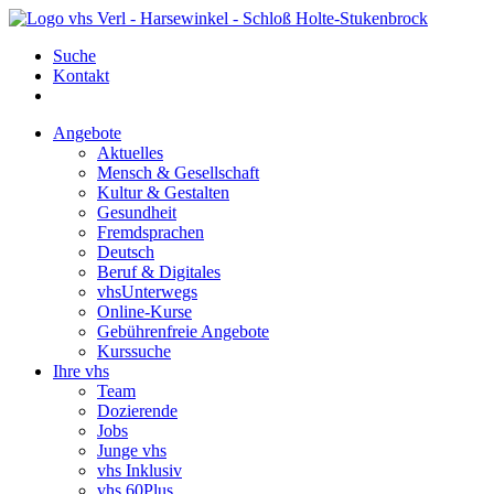
Suche
Kontakt
Angebote
Aktuelles
Mensch & Gesellschaft
Kultur & Gestalten
Gesundheit
Fremdsprachen
Deutsch
Beruf & Digitales
vhsUnterwegs
Online-Kurse
Gebührenfreie Angebote
Kurssuche
Ihre vhs
Team
Dozierende
Jobs
Junge vhs
vhs Inklusiv
vhs 60Plus