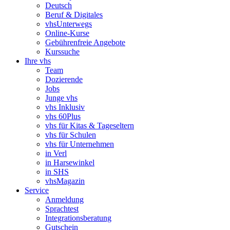
Deutsch
Beruf & Digitales
vhsUnterwegs
Online-Kurse
Gebührenfreie Angebote
Kurssuche
Ihre vhs
Team
Dozierende
Jobs
Junge vhs
vhs Inklusiv
vhs 60Plus
vhs für Kitas & Tageseltern
vhs für Schulen
vhs für Unternehmen
in Verl
in Harsewinkel
in SHS
vhsMagazin
Service
Anmeldung
Sprachtest
Integrationsberatung
Gutschein