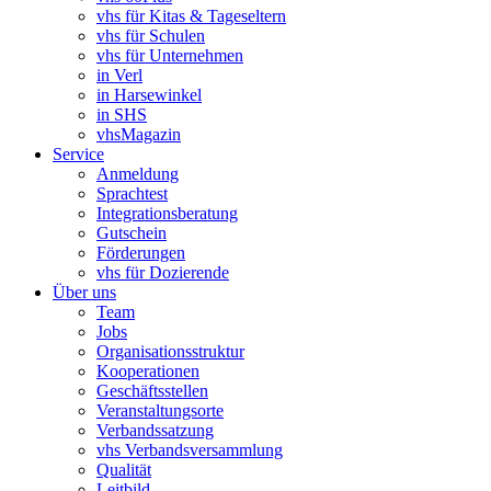
vhs für Kitas & Tageseltern
vhs für Schulen
vhs für Unternehmen
in Verl
in Harsewinkel
in SHS
vhsMagazin
Service
Anmeldung
Sprachtest
Integrationsberatung
Gutschein
Förderungen
vhs für Dozierende
Über uns
Team
Jobs
Organisationsstruktur
Kooperationen
Geschäftsstellen
Veranstaltungsorte
Verbandssatzung
vhs Verbandsversammlung
Qualität
Leitbild