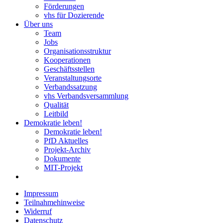
Förderungen
vhs für Dozierende
Über uns
Team
Jobs
Organisationsstruktur
Kooperationen
Geschäftsstellen
Veranstaltungsorte
Verbandssatzung
vhs Verbandsversammlung
Qualität
Leitbild
Demokratie leben!
Demokratie leben!
PfD Aktuelles
Projekt-Archiv
Dokumente
MIT-Projekt
Impressum
Teilnahmehinweise
Widerruf
Datenschutz