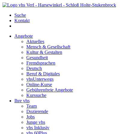
Suche
Kontakt
Angebote
Aktuelles
Mensch & Gesellschaft
Kultur & Gestalten
Gesundheit
Fremdsprachen
Deutsch
Beruf & Digitales
vhsUnterwegs
Online-Kurse
Gebührenfreie Angebote
Kurssuche
Ihre vhs
Team
Dozierende
Jobs
Junge vhs
vhs Inklusiv
vhs 60Plus