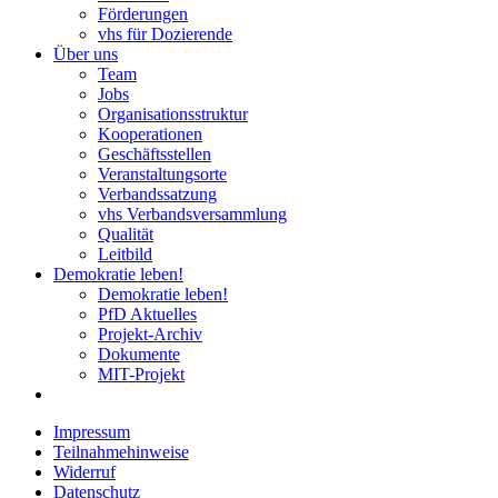
Förderungen
vhs für Dozierende
Über uns
Team
Jobs
Organisationsstruktur
Kooperationen
Geschäftsstellen
Veranstaltungsorte
Verbandssatzung
vhs Verbandsversammlung
Qualität
Leitbild
Demokratie leben!
Demokratie leben!
PfD Aktuelles
Projekt-Archiv
Dokumente
MIT-Projekt
Impressum
Teilnahmehinweise
Widerruf
Datenschutz