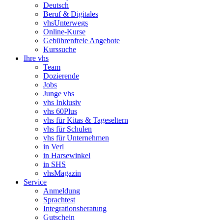
Deutsch
Beruf & Digitales
vhsUnterwegs
Online-Kurse
Gebührenfreie Angebote
Kurssuche
Ihre vhs
Team
Dozierende
Jobs
Junge vhs
vhs Inklusiv
vhs 60Plus
vhs für Kitas & Tageseltern
vhs für Schulen
vhs für Unternehmen
in Verl
in Harsewinkel
in SHS
vhsMagazin
Service
Anmeldung
Sprachtest
Integrationsberatung
Gutschein