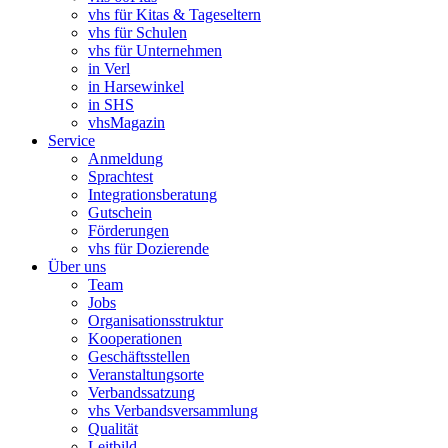
vhs für Kitas & Tageseltern
vhs für Schulen
vhs für Unternehmen
in Verl
in Harsewinkel
in SHS
vhsMagazin
Service
Anmeldung
Sprachtest
Integrationsberatung
Gutschein
Förderungen
vhs für Dozierende
Über uns
Team
Jobs
Organisationsstruktur
Kooperationen
Geschäftsstellen
Veranstaltungsorte
Verbandssatzung
vhs Verbandsversammlung
Qualität
Leitbild