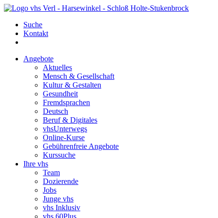
Suche
Kontakt
Angebote
Aktuelles
Mensch & Gesellschaft
Kultur & Gestalten
Gesundheit
Fremdsprachen
Deutsch
Beruf & Digitales
vhsUnterwegs
Online-Kurse
Gebührenfreie Angebote
Kurssuche
Ihre vhs
Team
Dozierende
Jobs
Junge vhs
vhs Inklusiv
vhs 60Plus