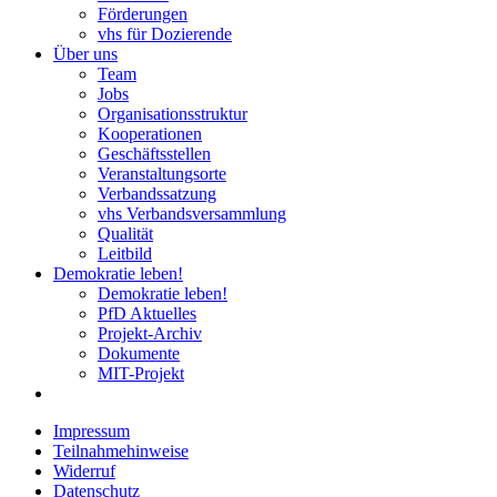
Förderungen
vhs für Dozierende
Über uns
Team
Jobs
Organisationsstruktur
Kooperationen
Geschäftsstellen
Veranstaltungsorte
Verbandssatzung
vhs Verbandsversammlung
Qualität
Leitbild
Demokratie leben!
Demokratie leben!
PfD Aktuelles
Projekt-Archiv
Dokumente
MIT-Projekt
Impressum
Teilnahmehinweise
Widerruf
Datenschutz