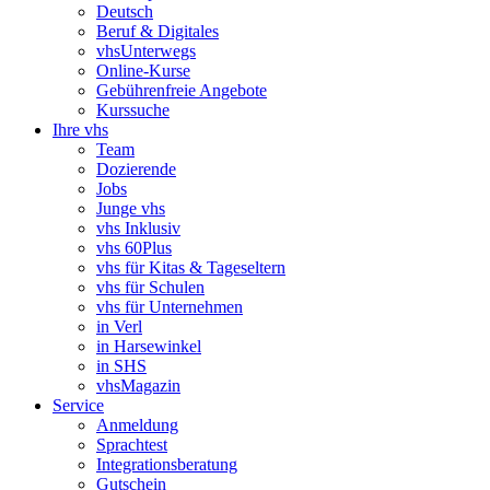
Deutsch
Beruf & Digitales
vhsUnterwegs
Online-Kurse
Gebührenfreie Angebote
Kurssuche
Ihre vhs
Team
Dozierende
Jobs
Junge vhs
vhs Inklusiv
vhs 60Plus
vhs für Kitas & Tageseltern
vhs für Schulen
vhs für Unternehmen
in Verl
in Harsewinkel
in SHS
vhsMagazin
Service
Anmeldung
Sprachtest
Integrationsberatung
Gutschein