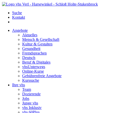
Suche
Kontakt
Angebote
Aktuelles
Mensch & Gesellschaft
Kultur & Gestalten
Gesundheit
Fremdsprachen
Deutsch
Beruf & Digitales
vhsUnterwegs
Online-Kurse
Gebührenfreie Angebote
Kurssuche
Ihre vhs
Team
Dozierende
Jobs
Junge vhs
vhs Inklusiv
vhs 60Plus