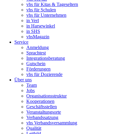
vhs für Kitas & Tageseltern
vhs für Schulen
vhs für Unternehmen
in Verl
in Harsewinkel
in SHS
vhsMagazin
Service
Anmeldung
Sprachtest
Integrationsberatung
Gutschein
Förderungen
vhs für Dozierende
Über uns
Team
Jobs
Organisationsstruktur
Kooperationen
Geschäftsstellen
Veranstaltungsorte
Verbandssatzung
vhs Verbandsversammlung
Qualität
Leitbild