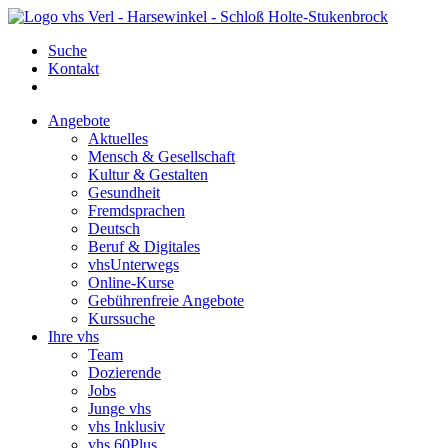
Suche
Kontakt
Angebote
Aktuelles
Mensch & Gesellschaft
Kultur & Gestalten
Gesundheit
Fremdsprachen
Deutsch
Beruf & Digitales
vhsUnterwegs
Online-Kurse
Gebührenfreie Angebote
Kurssuche
Ihre vhs
Team
Dozierende
Jobs
Junge vhs
vhs Inklusiv
vhs 60Plus