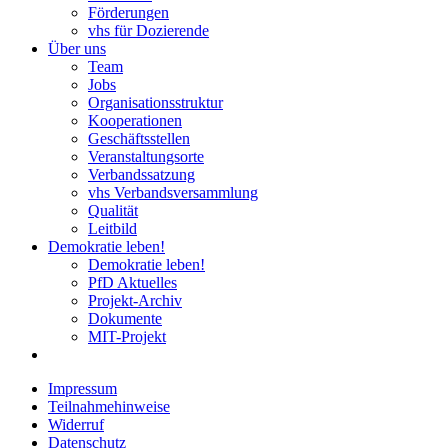
Förderungen
vhs für Dozierende
Über uns
Team
Jobs
Organisationsstruktur
Kooperationen
Geschäftsstellen
Veranstaltungsorte
Verbandssatzung
vhs Verbandsversammlung
Qualität
Leitbild
Demokratie leben!
Demokratie leben!
PfD Aktuelles
Projekt-Archiv
Dokumente
MIT-Projekt
Impressum
Teilnahmehinweise
Widerruf
Datenschutz