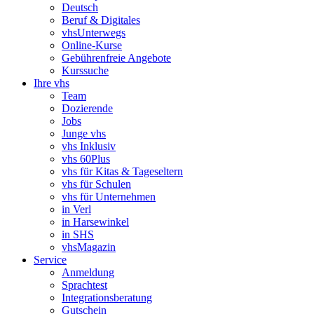
Deutsch
Beruf & Digitales
vhsUnterwegs
Online-Kurse
Gebührenfreie Angebote
Kurssuche
Ihre vhs
Team
Dozierende
Jobs
Junge vhs
vhs Inklusiv
vhs 60Plus
vhs für Kitas & Tageseltern
vhs für Schulen
vhs für Unternehmen
in Verl
in Harsewinkel
in SHS
vhsMagazin
Service
Anmeldung
Sprachtest
Integrationsberatung
Gutschein