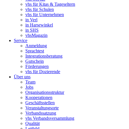
vhs für Kitas & Tageseltern
vhs für Schulen
vhs für Unternehmen
in Verl
in Harsewinkel
in SHS
vhsMagazin
Service
Anmeldung
Sprachtest
Integrationsberatung
Gutschein
Förderungen
vhs für Dozierende
Über uns
Team
Jobs
Organisationsstruktur
Kooperationen
Geschäftsstellen
Veranstaltungsorte
Verbandssatzung
vhs Verbandsversammlung
Qualität
Leitbild