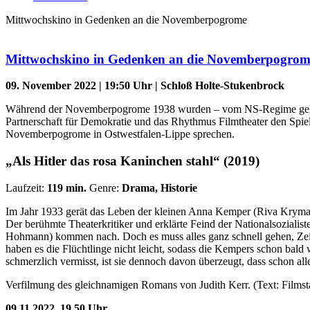
Mittwochskino in Gedenken an die Novemberpogrome
Mittwochskino in Gedenken an die Novemberpogrom
09. November 2022 | 19:50 Uhr | Schloß Holte-Stukenbrock
Während der Novemberpogrome 1938 wurden – vom NS-Regime gelenk
Partnerschaft für Demokratie und das Rhythmus Filmtheater den Spiel
Novemberpogrome in Ostwestfalen-Lippe sprechen.
„Als Hitler das rosa Kaninchen stahl“ (2019)
Laufzeit:
119 min.
Genre:
Drama, Historie
Im Jahr 1933 gerät das Leben der kleinen Anna Kemper (Riva Krymalo
Der berühmte Theaterkritiker und erklärte Feind der Nationalsozialis
Hohmann) kommen nach. Doch es muss alles ganz schnell gehen, Zeit
haben es die Flüchtlinge nicht leicht, sodass die Kempers schon bal
schmerzlich vermisst, ist sie dennoch davon überzeugt, dass schon al
Verfilmung des gleichnamigen Romans von Judith Kerr. (Text: Filmsta
09.11.2022, 19.50 Uhr