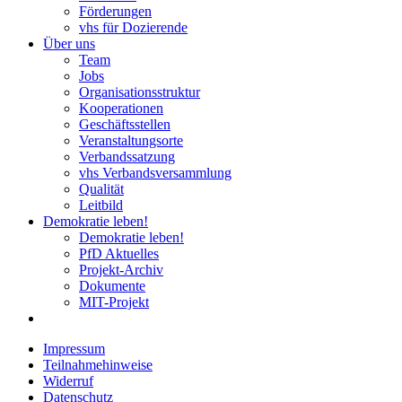
Förderungen
vhs für Dozierende
Über uns
Team
Jobs
Organisationsstruktur
Kooperationen
Geschäftsstellen
Veranstaltungsorte
Verbandssatzung
vhs Verbandsversammlung
Qualität
Leitbild
Demokratie leben!
Demokratie leben!
PfD Aktuelles
Projekt-Archiv
Dokumente
MIT-Projekt
Impressum
Teilnahmehinweise
Widerruf
Datenschutz