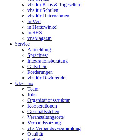
vhs für Kitas & Tageseltern
vhs für Schulen
vhs für Unternehmen
in Verl
in Harsewinkel
in SHS
vhsMagazin
Service
Anmeldung
Sprachtest
Integrationsberatung
Gutschein
Förderungen
vhs für Dozierende
Über uns
Team
Jobs
Organisationsstruktur
Kooperationen
Geschäftsstellen
Veranstaltungsorte
Verbandssatzung
vhs Verbandsversammlung
Qualität
Leitbild