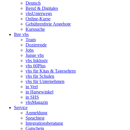
Deutsch
Beruf & Digitales
vhsUnterwegs
Online-Kurse
Gebührenfreie Angebote
Kurssuche
Ihre vhs
Team
Dozierende
Jobs
Junge vhs
vhs Inklusiv
vhs 60Plus
vhs für Kitas & Tageseltern
vhs für Schulen
vhs für Unternehmen
in Verl
in Harsewinkel
in SHS
vhsMagazin
Service
Anmeldung
Sprachtest
Integrationsberatung
Gutschein