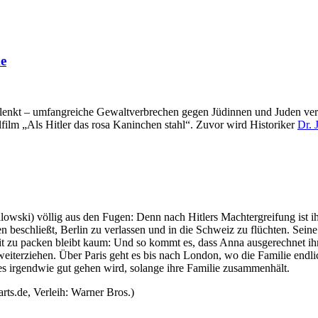
e
t – umfangreiche Gewaltverbrechen gegen Jüdinnen und Juden verübt
film „Als Hitler das rosa Kaninchen stahl“. Zuvor wird Historiker
Dr. 
wski) völlig aus den Fugen: Denn nach Hitlers Machtergreifung ist ih
ten beschließt, Berlin zu verlassen und in die Schweiz zu flüchten. S
 zu packen bleibt kaum: Und so kommt es, dass Anna ausgerechnet ihr
d weiterziehen. Über Paris geht es bis nach London, wo die Familie e
les irgendwie gut gehen wird, solange ihre Familie zusammenhält.
rts.de, Verleih: Warner Bros.)