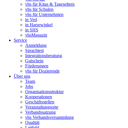
vhs für Kitas & Tageseltern
vhs für Schulen
vhs für Unternehmen
in Verl
in Harsewinkel
in SHS
vhsMagazin
Service
Anmeldung
Sprachtest
Integrationsberatung
Gutschein
Förderungen
vhs für Dozierende
Über uns
Team
Jobs
Organisationsstruktur
Kooperationen
Geschäftsstellen
Veranstaltungsorte
Verbandssatzung
vhs Verbandsversammlung
Qualität
Leitbild