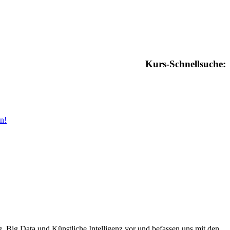
Kurs-Schnellsuche:
n!
g, Big Data und Künstliche Intelligenz vor und befassen uns mit den