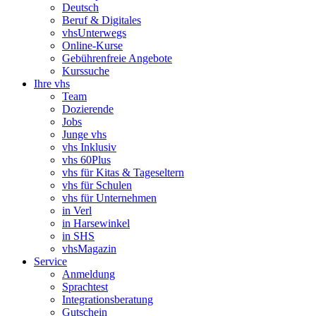
Deutsch
Beruf & Digitales
vhsUnterwegs
Online-Kurse
Gebührenfreie Angebote
Kurssuche
Ihre vhs
Team
Dozierende
Jobs
Junge vhs
vhs Inklusiv
vhs 60Plus
vhs für Kitas & Tageseltern
vhs für Schulen
vhs für Unternehmen
in Verl
in Harsewinkel
in SHS
vhsMagazin
Service
Anmeldung
Sprachtest
Integrationsberatung
Gutschein