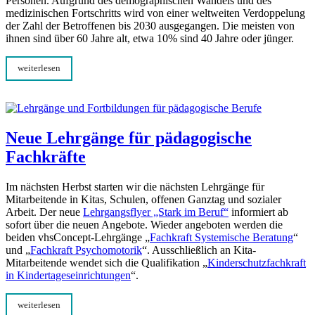
Personen. Aufgrund des demographischen Wandels und des
medizinischen Fortschritts wird von einer weltweiten Verdoppelung
der Zahl der Betroffenen bis 2030 ausgegangen. Die meisten von
ihnen sind über 60 Jahre alt, etwa 10% sind 40 Jahre oder jünger.
weiterlesen
Neue Lehrgänge für pädagogische
Fachkräfte
Im nächsten Herbst starten wir die nächsten Lehrgänge für
Mitarbeitende in Kitas, Schulen, offenen Ganztag und sozialer
Arbeit. Der neue
Lehrgangsflyer „Stark im Beruf“
informiert ab
sofort über die neuen Angebote. Wieder angeboten werden die
beiden vhsConcept-Lehrgänge „
Fachkraft Systemische Beratung
“
und „
Fachkraft Psychomotorik
“. Ausschließlich an Kita-
Mitarbeitende wendet sich die Qualifikation „
Kinderschutzfachkraft
in Kindertageseinrichtungen
“.
weiterlesen