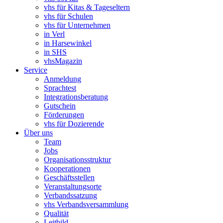
vhs für Kitas & Tageseltern
vhs für Schulen
vhs für Unternehmen
in Verl
in Harsewinkel
in SHS
vhsMagazin
Service
Anmeldung
Sprachtest
Integrationsberatung
Gutschein
Förderungen
vhs für Dozierende
Über uns
Team
Jobs
Organisationsstruktur
Kooperationen
Geschäftsstellen
Veranstaltungsorte
Verbandssatzung
vhs Verbandsversammlung
Qualität
Leitbild