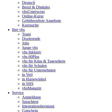
Deutsch
Beruf & Digitales
vhsUnterwegs
Online-Kurse
Gebührenfreie Angebote
Kurssuche
Ihre vhs
Team
Dozierende
Jobs
Junge vhs
vhs Inklusiv
vhs 60Plus
vhs für Kitas & Tageseltern
vhs für Schulen
vhs für Unternehmen
in Verl
in Harsewinkel
in SHS
vhsMagazin
Service
Anmeldung
Sprachtest
Integrationsberatung
Gutschein