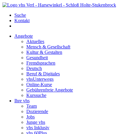
Suche
Kontakt
Angebote
Aktuelles
Mensch & Gesellschaft
Kultur & Gestalten
Gesundheit
Fremdsprachen
Deutsch
Beruf & Digitales
vhsUnterwegs
Online-Kurse
Gebührenfreie Angebote
Kurssuche
Ihre vhs
Team
Dozierende
Jobs
Junge vhs
vhs Inklusiv
vhs 60Plus