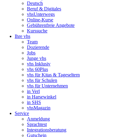
Deutsch
Beruf & Digitales
vhsUnterwegs
Online-Kurse
Gebührenfreie Angebote
Kurssuche
Ihre vhs
Team
Dozierende
Jobs
Junge vhs
vhs Inklusiv
vhs 60Plus
vhs für Kitas & Tageseltern
vhs für Schulen
vhs für Unternehmen
in Verl
in Harsewinkel
in SHS
vhsMagazin
Service
Anmeldung
Sprachtest
Integrationsberatung
Gutschein