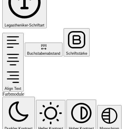
Legastheniker-Schriftart
Buchstabenabstand
Schriftstärke
Align Text
Farbmodule
Dunkler Kontrast
Heller Kontrast
Hoher Kontrast
Monochrom