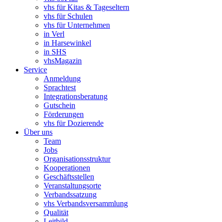
vhs für Kitas & Tageseltern
vhs für Schulen
vhs für Unternehmen
in Verl
in Harsewinkel
in SHS
vhsMagazin
Service
Anmeldung
Sprachtest
Integrationsberatung
Gutschein
Förderungen
vhs für Dozierende
Über uns
Team
Jobs
Organisationsstruktur
Kooperationen
Geschäftsstellen
Veranstaltungsorte
Verbandssatzung
vhs Verbandsversammlung
Qualität
Leitbild