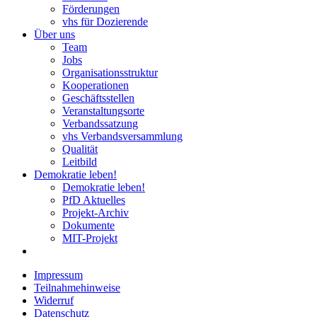
Förderungen
vhs für Dozierende
Über uns
Team
Jobs
Organisationsstruktur
Kooperationen
Geschäftsstellen
Veranstaltungsorte
Verbandssatzung
vhs Verbandsversammlung
Qualität
Leitbild
Demokratie leben!
Demokratie leben!
PfD Aktuelles
Projekt-Archiv
Dokumente
MIT-Projekt
Impressum
Teilnahmehinweise
Widerruf
Datenschutz