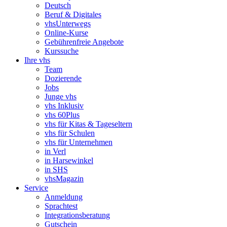
Deutsch
Beruf & Digitales
vhsUnterwegs
Online-Kurse
Gebührenfreie Angebote
Kurssuche
Ihre vhs
Team
Dozierende
Jobs
Junge vhs
vhs Inklusiv
vhs 60Plus
vhs für Kitas & Tageseltern
vhs für Schulen
vhs für Unternehmen
in Verl
in Harsewinkel
in SHS
vhsMagazin
Service
Anmeldung
Sprachtest
Integrationsberatung
Gutschein