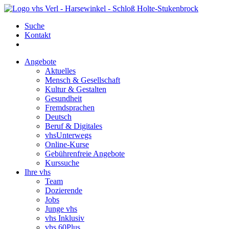
Suche
Kontakt
Angebote
Aktuelles
Mensch & Gesellschaft
Kultur & Gestalten
Gesundheit
Fremdsprachen
Deutsch
Beruf & Digitales
vhsUnterwegs
Online-Kurse
Gebührenfreie Angebote
Kurssuche
Ihre vhs
Team
Dozierende
Jobs
Junge vhs
vhs Inklusiv
vhs 60Plus