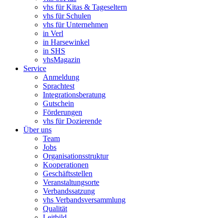
vhs für Kitas & Tageseltern
vhs für Schulen
vhs für Unternehmen
in Verl
in Harsewinkel
in SHS
vhsMagazin
Service
Anmeldung
Sprachtest
Integrationsberatung
Gutschein
Förderungen
vhs für Dozierende
Über uns
Team
Jobs
Organisationsstruktur
Kooperationen
Geschäftsstellen
Veranstaltungsorte
Verbandssatzung
vhs Verbandsversammlung
Qualität
Leitbild