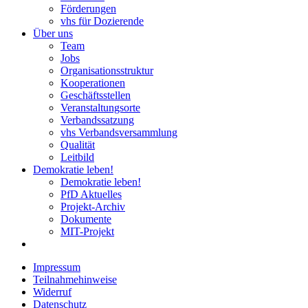
Förderungen
vhs für Dozierende
Über uns
Team
Jobs
Organisationsstruktur
Kooperationen
Geschäftsstellen
Veranstaltungsorte
Verbandssatzung
vhs Verbandsversammlung
Qualität
Leitbild
Demokratie leben!
Demokratie leben!
PfD Aktuelles
Projekt-Archiv
Dokumente
MIT-Projekt
Impressum
Teilnahmehinweise
Widerruf
Datenschutz