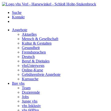
Suche
Kontakt
Angebote
Aktuelles
Mensch & Gesellschaft
Kultur & Gestalten
Gesundheit
Fremdsprachen
Deutsch
Beruf & Digitales
vhsUnterwegs
Online-Kurse
Gebührenfreie Angebote
Kurssuche
Ihre vhs
Team
Dozierende
Jobs
Junge vhs
vhs Inklusiv
vhs 60Plus