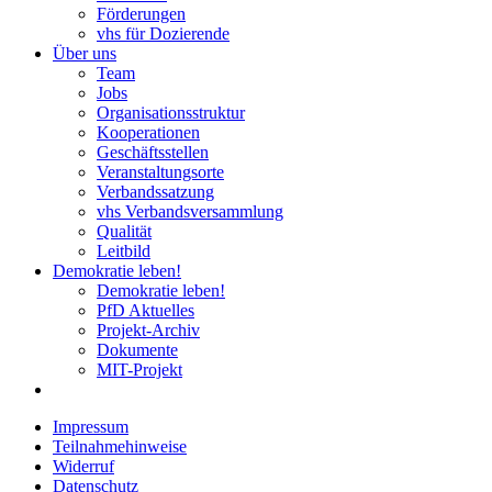
Förderungen
vhs für Dozierende
Über uns
Team
Jobs
Organisationsstruktur
Kooperationen
Geschäftsstellen
Veranstaltungsorte
Verbandssatzung
vhs Verbandsversammlung
Qualität
Leitbild
Demokratie leben!
Demokratie leben!
PfD Aktuelles
Projekt-Archiv
Dokumente
MIT-Projekt
Impressum
Teilnahmehinweise
Widerruf
Datenschutz