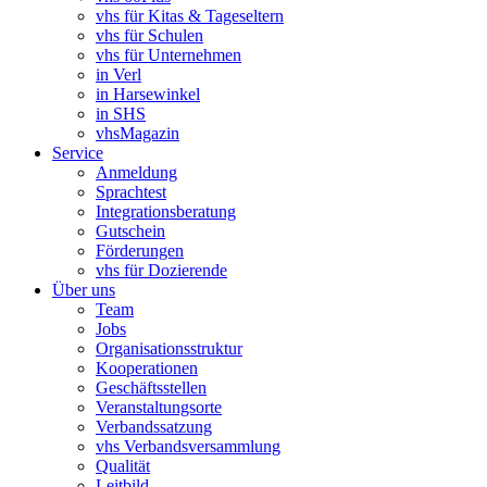
vhs für Kitas & Tageseltern
vhs für Schulen
vhs für Unternehmen
in Verl
in Harsewinkel
in SHS
vhsMagazin
Service
Anmeldung
Sprachtest
Integrationsberatung
Gutschein
Förderungen
vhs für Dozierende
Über uns
Team
Jobs
Organisationsstruktur
Kooperationen
Geschäftsstellen
Veranstaltungsorte
Verbandssatzung
vhs Verbandsversammlung
Qualität
Leitbild