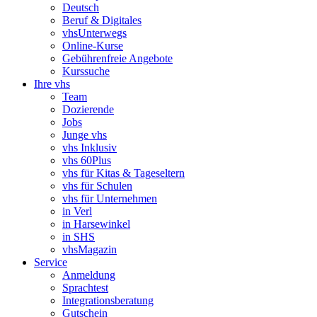
Deutsch
Beruf & Digitales
vhsUnterwegs
Online-Kurse
Gebührenfreie Angebote
Kurssuche
Ihre vhs
Team
Dozierende
Jobs
Junge vhs
vhs Inklusiv
vhs 60Plus
vhs für Kitas & Tageseltern
vhs für Schulen
vhs für Unternehmen
in Verl
in Harsewinkel
in SHS
vhsMagazin
Service
Anmeldung
Sprachtest
Integrationsberatung
Gutschein