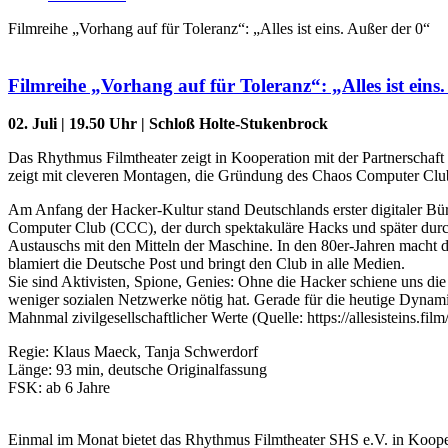
Filmreihe „Vorhang auf für Toleranz“: „Alles ist eins. Außer der 0“
Filmreihe „Vorhang auf für Toleranz“: „Alles ist eins
02. Juli | 19.50 Uhr | Schloß Holte-Stukenbrock
Das Rhythmus Filmtheater zeigt in Kooperation mit der Partnerschaf
zeigt mit cleveren Montagen, die Gründung des Chaos Computer Clubs 
Am Anfang der Hacker-Kultur stand Deutschlands erster digitaler Bürg
Computer Club (CCC), der durch spektakuläre Hacks und später durc
Austauschs mit den Mitteln der Maschine. In den 80er-Jahren macht
blamiert die Deutsche Post und bringt den Club in alle Medien.
Sie sind Aktivisten, Spione, Genies: Ohne die Hacker schiene uns die 
weniger sozialen Netzwerke nötig hat. Gerade für die heutige Dynami
Mahnmal zivilgesellschaftlicher Werte (Quelle: https://allesisteins.film/
Regie: Klaus Maeck, Tanja Schwerdorf
Länge: 93 min, deutsche Originalfassung
FSK: ab 6 Jahre
Einmal im Monat bietet das Rhythmus Filmtheater SHS e.V. in Koope