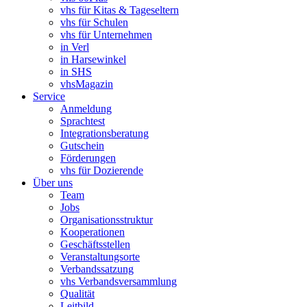
vhs für Kitas & Tageseltern
vhs für Schulen
vhs für Unternehmen
in Verl
in Harsewinkel
in SHS
vhsMagazin
Service
Anmeldung
Sprachtest
Integrationsberatung
Gutschein
Förderungen
vhs für Dozierende
Über uns
Team
Jobs
Organisationsstruktur
Kooperationen
Geschäftsstellen
Veranstaltungsorte
Verbandssatzung
vhs Verbandsversammlung
Qualität
Leitbild