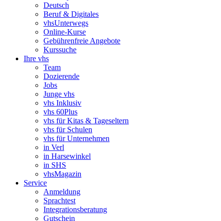
Deutsch
Beruf & Digitales
vhsUnterwegs
Online-Kurse
Gebührenfreie Angebote
Kurssuche
Ihre vhs
Team
Dozierende
Jobs
Junge vhs
vhs Inklusiv
vhs 60Plus
vhs für Kitas & Tageseltern
vhs für Schulen
vhs für Unternehmen
in Verl
in Harsewinkel
in SHS
vhsMagazin
Service
Anmeldung
Sprachtest
Integrationsberatung
Gutschein