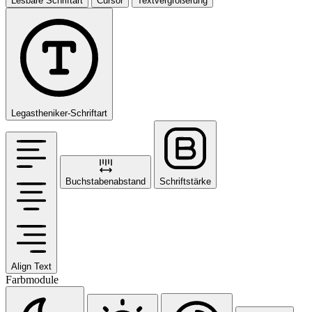
Lesbare Schriftart
Cursor
Textvergrößerung
Legastheniker-Schriftart
Buchstabenabstand
Schriftstärke
Align Text
Farbmodule