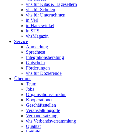
vhs für Kitas & Tageseltern
vhs für Schulen
vhs für Unternehmen
in Verl
in Harsewinkel
in SHS
vhsMagazin
Service
Anmeldung
Sprachtest
Integrationsberatung
Gutschein
Förderungen
vhs für Dozierende
Über uns
Team
Jobs
Organisationsstruktur
Kooperationen
Geschäftsstellen
Veranstaltungsorte
Verbandssatzung
vhs Verbandsversammlung
Qualität
Leitbild