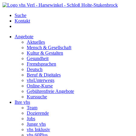
Suche
Kontakt
Angebote
Aktuelles
Mensch & Gesellschaft
Kultur & Gestalten
Gesundheit
Fremdsprachen
Deutsch
Beruf & Digitales
vhsUnterwegs
Online-Kurse
Gebührenfreie Angebote
Kurssuche
Ihre vhs
Team
Dozierende
Jobs
Junge vhs
vhs Inklusiv
vhs 60Plus