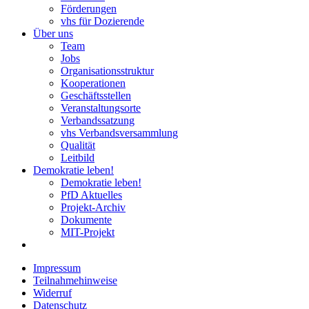
Förderungen
vhs für Dozierende
Über uns
Team
Jobs
Organisationsstruktur
Kooperationen
Geschäftsstellen
Veranstaltungsorte
Verbandssatzung
vhs Verbandsversammlung
Qualität
Leitbild
Demokratie leben!
Demokratie leben!
PfD Aktuelles
Projekt-Archiv
Dokumente
MIT-Projekt
Impressum
Teilnahmehinweise
Widerruf
Datenschutz