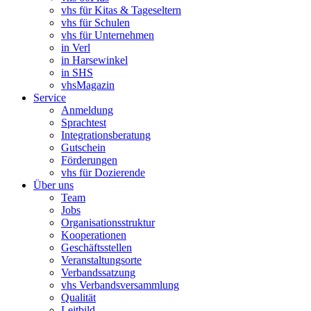
vhs für Kitas & Tageseltern
vhs für Schulen
vhs für Unternehmen
in Verl
in Harsewinkel
in SHS
vhsMagazin
Service
Anmeldung
Sprachtest
Integrationsberatung
Gutschein
Förderungen
vhs für Dozierende
Über uns
Team
Jobs
Organisationsstruktur
Kooperationen
Geschäftsstellen
Veranstaltungsorte
Verbandssatzung
vhs Verbandsversammlung
Qualität
Leitbild