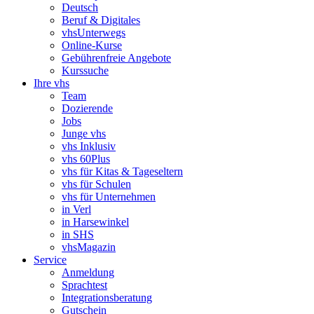
Deutsch
Beruf & Digitales
vhsUnterwegs
Online-Kurse
Gebührenfreie Angebote
Kurssuche
Ihre vhs
Team
Dozierende
Jobs
Junge vhs
vhs Inklusiv
vhs 60Plus
vhs für Kitas & Tageseltern
vhs für Schulen
vhs für Unternehmen
in Verl
in Harsewinkel
in SHS
vhsMagazin
Service
Anmeldung
Sprachtest
Integrationsberatung
Gutschein