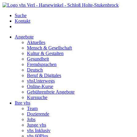
Suche
Kontakt
Angebote
Aktuelles
Mensch & Gesellschaft
Kultur & Gestalten
Gesundheit
Fremdsprachen
Deutsch
Beruf & Digitales
vhsUnterwegs
Online-Kurse
Gebührenfreie Angebote
Kurssuche
Ihre vhs
Team
Dozierende
Jobs
Junge vhs
vhs Inklusiv
vhs 60Plus