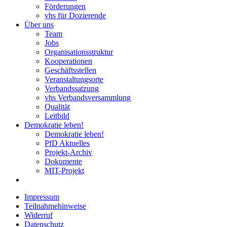
Förderungen
vhs für Dozierende
Über uns
Team
Jobs
Organisationsstruktur
Kooperationen
Geschäftsstellen
Veranstaltungsorte
Verbandssatzung
vhs Verbandsversammlung
Qualität
Leitbild
Demokratie leben!
Demokratie leben!
PfD Aktuelles
Projekt-Archiv
Dokumente
MIT-Projekt
Impressum
Teilnahmehinweise
Widerruf
Datenschutz