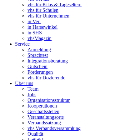
vhs für Kitas & Tageseltern
vhs für Schulen
vhs für Unternehmen
in Verl
in Harsewinkel
in SHS
vhsMagazin
Service
Anmeldung
Sprachtest
Integrationsberatung
Gutschein
Förderungen
vhs für Dozierende
Über uns
Team
Jobs
Organisationsstruktur
Kooperationen
Geschäftsstellen
Veranstaltungsorte
Verbandssatzung
vhs Verbandsversammlung
Qualität
Leitbild