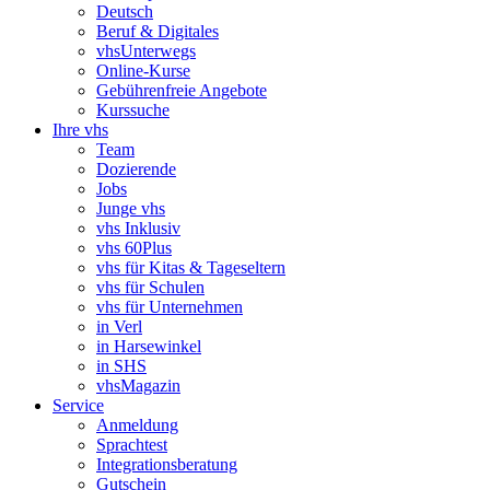
Deutsch
Beruf & Digitales
vhsUnterwegs
Online-Kurse
Gebührenfreie Angebote
Kurssuche
Ihre vhs
Team
Dozierende
Jobs
Junge vhs
vhs Inklusiv
vhs 60Plus
vhs für Kitas & Tageseltern
vhs für Schulen
vhs für Unternehmen
in Verl
in Harsewinkel
in SHS
vhsMagazin
Service
Anmeldung
Sprachtest
Integrationsberatung
Gutschein