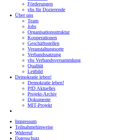
Förderungen
vhs für Dozierende
Über uns
Team
Jobs
Organisationsstruktur
Kooperationen
Geschäftsstellen
Veranstaltungsorte
Verbandssatzung
vhs Verbandsversammlung
Qualität
Leitbild
Demokratie leben!
Demokratie leben!
PfD Aktuelles
Projekt-Archiv
Dokumente
MIT-Projekt
Impressum
Teilnahmehinweise
Widerruf
Datenschutz