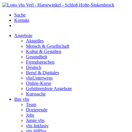
Suche
Kontakt
Angebote
Aktuelles
Mensch & Gesellschaft
Kultur & Gestalten
Gesundheit
Fremdsprachen
Deutsch
Beruf & Digitales
vhsUnterwegs
Online-Kurse
Gebührenfreie Angebote
Kurssuche
Ihre vhs
Team
Dozierende
Jobs
Junge vhs
vhs Inklusiv
vhs 60Plus