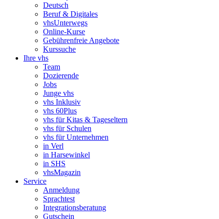
Deutsch
Beruf & Digitales
vhsUnterwegs
Online-Kurse
Gebührenfreie Angebote
Kurssuche
Ihre vhs
Team
Dozierende
Jobs
Junge vhs
vhs Inklusiv
vhs 60Plus
vhs für Kitas & Tageseltern
vhs für Schulen
vhs für Unternehmen
in Verl
in Harsewinkel
in SHS
vhsMagazin
Service
Anmeldung
Sprachtest
Integrationsberatung
Gutschein