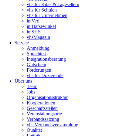
vhs für Kitas & Tageseltern
vhs für Schulen
vhs für Unternehmen
in Verl
in Harsewinkel
in SHS
vhsMagazin
Service
Anmeldung
Sprachtest
Integrationsberatung
Gutschein
Förderungen
vhs für Dozierende
Über uns
Team
Jobs
Organisationsstruktur
Kooperationen
Geschäftsstellen
Veranstaltungsorte
Verbandssatzung
vhs Verbandsversammlung
Qualität
Leitbild