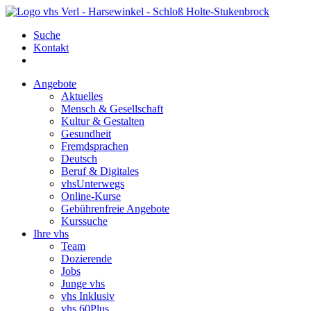
Suche
Kontakt
Angebote
Aktuelles
Mensch & Gesellschaft
Kultur & Gestalten
Gesundheit
Fremdsprachen
Deutsch
Beruf & Digitales
vhsUnterwegs
Online-Kurse
Gebührenfreie Angebote
Kurssuche
Ihre vhs
Team
Dozierende
Jobs
Junge vhs
vhs Inklusiv
vhs 60Plus