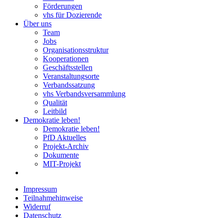
Förderungen
vhs für Dozierende
Über uns
Team
Jobs
Organisationsstruktur
Kooperationen
Geschäftsstellen
Veranstaltungsorte
Verbandssatzung
vhs Verbandsversammlung
Qualität
Leitbild
Demokratie leben!
Demokratie leben!
PfD Aktuelles
Projekt-Archiv
Dokumente
MIT-Projekt
Impressum
Teilnahmehinweise
Widerruf
Datenschutz