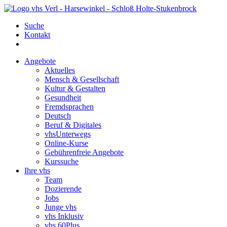
Suche
Kontakt
Angebote
Aktuelles
Mensch & Gesellschaft
Kultur & Gestalten
Gesundheit
Fremdsprachen
Deutsch
Beruf & Digitales
vhsUnterwegs
Online-Kurse
Gebührenfreie Angebote
Kurssuche
Ihre vhs
Team
Dozierende
Jobs
Junge vhs
vhs Inklusiv
vhs 60Plus