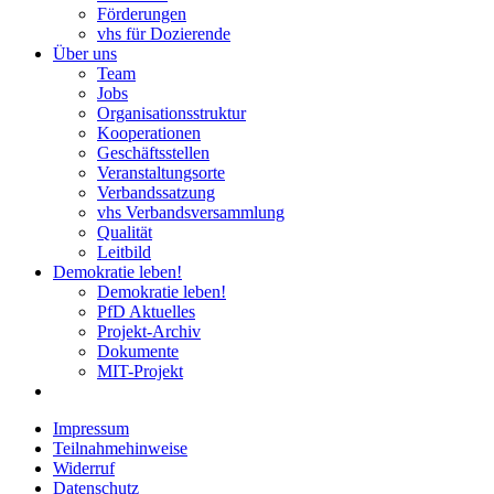
Förderungen
vhs für Dozierende
Über uns
Team
Jobs
Organisationsstruktur
Kooperationen
Geschäftsstellen
Veranstaltungsorte
Verbandssatzung
vhs Verbandsversammlung
Qualität
Leitbild
Demokratie leben!
Demokratie leben!
PfD Aktuelles
Projekt-Archiv
Dokumente
MIT-Projekt
Impressum
Teilnahmehinweise
Widerruf
Datenschutz