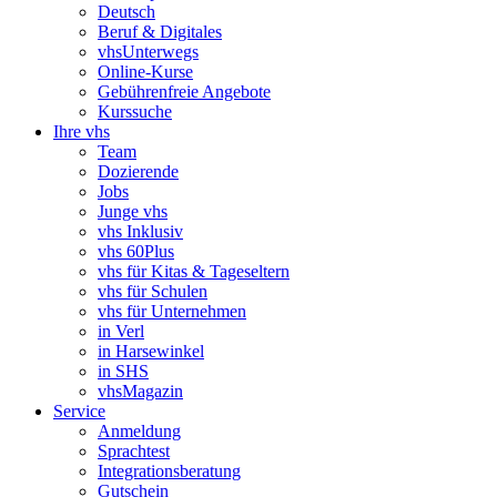
Deutsch
Beruf & Digitales
vhsUnterwegs
Online-Kurse
Gebührenfreie Angebote
Kurssuche
Ihre vhs
Team
Dozierende
Jobs
Junge vhs
vhs Inklusiv
vhs 60Plus
vhs für Kitas & Tageseltern
vhs für Schulen
vhs für Unternehmen
in Verl
in Harsewinkel
in SHS
vhsMagazin
Service
Anmeldung
Sprachtest
Integrationsberatung
Gutschein