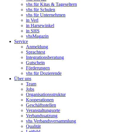
vhs für Kitas & Tageseltern
vhs für Schulen
vhs für Unternehmen
in Verl
in Harsewinkel
in SHS
vhsMagazin
Service
Anmeldung
Sprachtest
Integrationsberatung
Gutschein
Förderungen
vhs für Dozierende
Über uns
Team
Jobs
Organisationsstruktur
Kooperationen
Geschäftsstellen
Veranstaltungsorte
Verbandssatzung
vhs Verbandsversammlung
Qualität
Leitbild