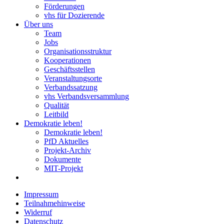
Förderungen
vhs für Dozierende
Über uns
Team
Jobs
Organisationsstruktur
Kooperationen
Geschäftsstellen
Veranstaltungsorte
Verbandssatzung
vhs Verbandsversammlung
Qualität
Leitbild
Demokratie leben!
Demokratie leben!
PfD Aktuelles
Projekt-Archiv
Dokumente
MIT-Projekt
Impressum
Teilnahmehinweise
Widerruf
Datenschutz