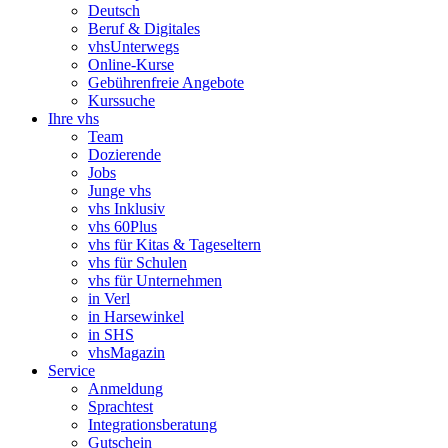
Deutsch
Beruf & Digitales
vhsUnterwegs
Online-Kurse
Gebührenfreie Angebote
Kurssuche
Ihre vhs
Team
Dozierende
Jobs
Junge vhs
vhs Inklusiv
vhs 60Plus
vhs für Kitas & Tageseltern
vhs für Schulen
vhs für Unternehmen
in Verl
in Harsewinkel
in SHS
vhsMagazin
Service
Anmeldung
Sprachtest
Integrationsberatung
Gutschein