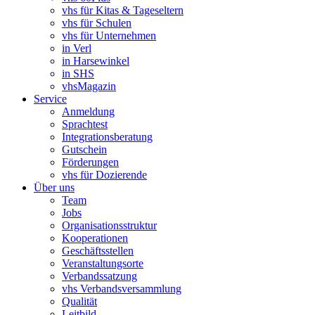
vhs für Kitas & Tageseltern
vhs für Schulen
vhs für Unternehmen
in Verl
in Harsewinkel
in SHS
vhsMagazin
Service
Anmeldung
Sprachtest
Integrationsberatung
Gutschein
Förderungen
vhs für Dozierende
Über uns
Team
Jobs
Organisationsstruktur
Kooperationen
Geschäftsstellen
Veranstaltungsorte
Verbandssatzung
vhs Verbandsversammlung
Qualität
Leitbild