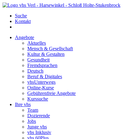
Suche
Kontakt
Angebote
Aktuelles
Mensch & Gesellschaft
Kultur & Gestalten
Gesundheit
Fremdsprachen
Deutsch
Beruf & Digitales
vhsUnterwegs
Online-Kurse
Gebührenfreie Angebote
Kurssuche
Ihre vhs
Team
Dozierende
Jobs
Junge vhs
vhs Inklusiv
vhs 60Plus