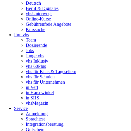
Deutsch
Beruf & Digitales
vhsUnterwegs
Online-Kurse
Gebührenfreie Angebote
Kurssuche
Ihre vhs
Team
Dozierende
Jobs
Junge vhs
vhs Inklusiv
vhs 60Plus
vhs für Kitas & Tageseltern
vhs für Schulen
vhs für Unternehmen
in Verl
in Harsewinkel
in SHS
vhsMagazin
Service
Anmeldung
Sprachtest
Integrationsberatung
Gutschein