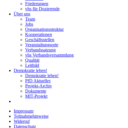
Förderungen
vhs für Dozierende
Über uns
Team
Jobs
Organisationsstruktur
Kooperationen
Geschäftsstellen
Veranstaltungsorte
Verbandssatzung
vhs Verbandsversammlung
Qualität
Leitbild
Demokratie leben!
Demokratie leben!
PfD Aktuelles
Projekt-Archiv
Dokumente
MIT-Projekt
Impressum
Teilnahmehinweise
Widerruf
Datenschutz