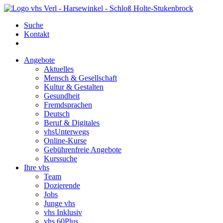
Suche
Kontakt
Angebote
Aktuelles
Mensch & Gesellschaft
Kultur & Gestalten
Gesundheit
Fremdsprachen
Deutsch
Beruf & Digitales
vhsUnterwegs
Online-Kurse
Gebührenfreie Angebote
Kurssuche
Ihre vhs
Team
Dozierende
Jobs
Junge vhs
vhs Inklusiv
vhs 60Plus