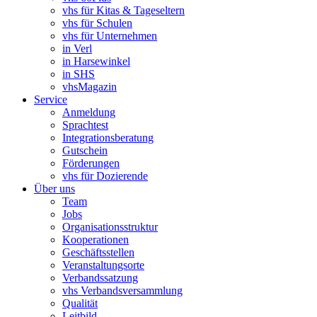
vhs für Kitas & Tageseltern
vhs für Schulen
vhs für Unternehmen
in Verl
in Harsewinkel
in SHS
vhsMagazin
Service
Anmeldung
Sprachtest
Integrationsberatung
Gutschein
Förderungen
vhs für Dozierende
Über uns
Team
Jobs
Organisationsstruktur
Kooperationen
Geschäftsstellen
Veranstaltungsorte
Verbandssatzung
vhs Verbandsversammlung
Qualität
Leitbild