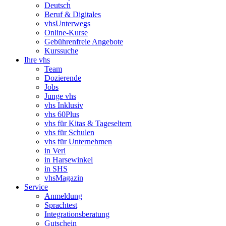
Deutsch
Beruf & Digitales
vhsUnterwegs
Online-Kurse
Gebührenfreie Angebote
Kurssuche
Ihre vhs
Team
Dozierende
Jobs
Junge vhs
vhs Inklusiv
vhs 60Plus
vhs für Kitas & Tageseltern
vhs für Schulen
vhs für Unternehmen
in Verl
in Harsewinkel
in SHS
vhsMagazin
Service
Anmeldung
Sprachtest
Integrationsberatung
Gutschein