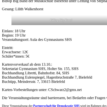
BiBop Big Band der Musikschule Bielefeld unter Leitung von Steph
Gesang: Lilith Walkenhorst
BiBop Big Band
Einlass: 18 Uhr
Beginn: 19 Uhr
Veranstaltungsort: Aula des Gymnasiums SHS
Eintritt:
Erwachsene: 12€
Schüler*innen: 5€
Kartenvorverkauf ab dem 13.10.:
Sekretariat Gymnasium SHS, Holter Str. 155, SHS
Buchhandlung Libretti, Bahnhofstr. 84, SHS
Buchhandlung Eulenspiegel, Hagenbruchstraße 7, Bielefeld
Buchtipp, Meindersstr. 7, 33615 Bielefeld
Karten-Vorbestellungen unter: CSchwarz2@gmx.net
Die Veranstaltungsräume sind barrierearm, bei Bedarfen oder Fragen w
Diese Veranstaltung der
Partnerschaft für Demokratie SHS
wird im Rahmen des 