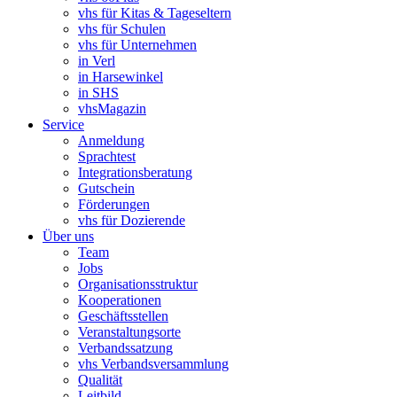
vhs für Kitas & Tageseltern
vhs für Schulen
vhs für Unternehmen
in Verl
in Harsewinkel
in SHS
vhsMagazin
Service
Anmeldung
Sprachtest
Integrationsberatung
Gutschein
Förderungen
vhs für Dozierende
Über uns
Team
Jobs
Organisationsstruktur
Kooperationen
Geschäftsstellen
Veranstaltungsorte
Verbandssatzung
vhs Verbandsversammlung
Qualität
Leitbild