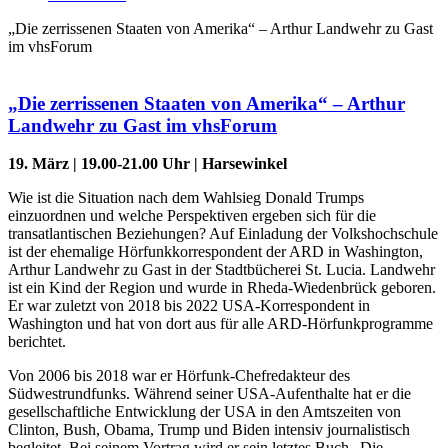
„Die zerrissenen Staaten von Amerika“ – Arthur Landwehr zu Gast
im vhsForum
„Die zerrissenen Staaten von Amerika“ – Arthur
Landwehr zu Gast im vhsForum
19. März | 19.00-21.00 Uhr | Harsewinkel
Wie ist die Situation nach dem Wahlsieg Donald Trumps
einzuordnen und welche Perspektiven ergeben sich für die
transatlantischen Beziehungen? Auf Einladung der Volkshochschule
ist der ehemalige Hörfunkkorrespondent der ARD in Washington,
Arthur Landwehr zu Gast in der Stadtbücherei St. Lucia. Landwehr
ist ein Kind der Region und wurde in Rheda-Wiedenbrück geboren.
Er war zuletzt von 2018 bis 2022 USA-Korrespondent in
Washington und hat von dort aus für alle ARD-Hörfunkprogramme
berichtet.
Von 2006 bis 2018 war er Hörfunk-Chefredakteur des
Südwestrundfunks. Während seiner USA-Aufenthalte hat er die
gesellschaftliche Entwicklung der USA in den Amtszeiten von
Clinton, Bush, Obama, Trump und Biden intensiv journalistisch
begleitet. Bei seinem Vortrag wird er sein letztes Buch „Die