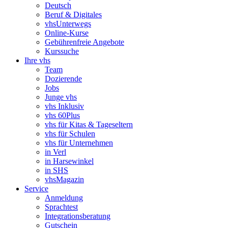
Deutsch
Beruf & Digitales
vhsUnterwegs
Online-Kurse
Gebührenfreie Angebote
Kurssuche
Ihre vhs
Team
Dozierende
Jobs
Junge vhs
vhs Inklusiv
vhs 60Plus
vhs für Kitas & Tageseltern
vhs für Schulen
vhs für Unternehmen
in Verl
in Harsewinkel
in SHS
vhsMagazin
Service
Anmeldung
Sprachtest
Integrationsberatung
Gutschein