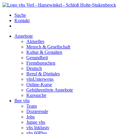
Suche
Kontakt
Angebote
Aktuelles
Mensch & Gesellschaft
Kultur & Gestalten
Gesundheit
Fremdsprachen
Deutsch
Beruf & Digitales
vhsUnterwegs
Online-Kurse
Gebührenfreie Angebote
Kurssuche
Ihre vhs
Team
Dozierende
Jobs
Junge vhs
vhs Inklusiv
vhs 60Plus