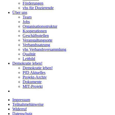
Förderungen
vhs für Dozierende
Über uns
Team
Jobs
Organisationsstruktur
Kooperationen
Geschäftsstellen
Veranstaltungsorte
Verbandssatzung
vhs Verbandsversammlung
Qualität
Leitbild
Demokratie leben!
Demokratie leben!
PfD Aktuelles
Projekt-Archiv
Dokumente
MIT-Projekt
Impressum
Teilnahmehinweise
Widerruf
Datenschutz