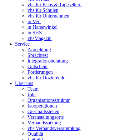
vhs für Kitas & Tageseltern
vhs für Schulen
vhs für Unternehmen
in Verl
in Harsewinkel
in SHS
vhsMagazin
Service
Anmeldung
Sprachtest
Integrationsberatung
Gutschein
Förderungen
vhs für Dozierende
Über uns
Team
Jobs
Organisationsstruktur
Kooperationen
Geschäftsstellen
Veranstaltungsorte
Verbandssatzung
vhs Verbandsversammlung
Qualität
Leitbild