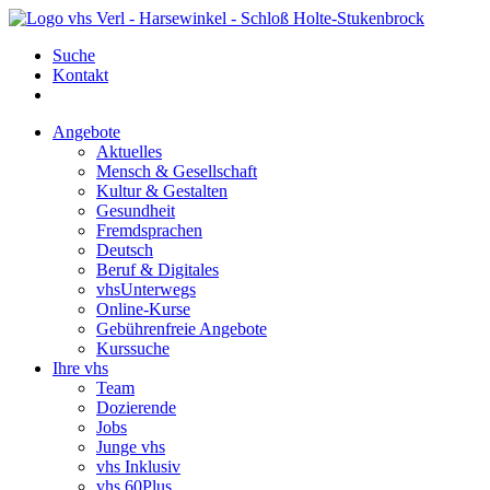
Suche
Kontakt
Angebote
Aktuelles
Mensch & Gesellschaft
Kultur & Gestalten
Gesundheit
Fremdsprachen
Deutsch
Beruf & Digitales
vhsUnterwegs
Online-Kurse
Gebührenfreie Angebote
Kurssuche
Ihre vhs
Team
Dozierende
Jobs
Junge vhs
vhs Inklusiv
vhs 60Plus