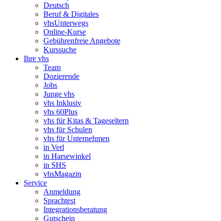
Deutsch
Beruf & Digitales
vhsUnterwegs
Online-Kurse
Gebührenfreie Angebote
Kurssuche
Ihre vhs
Team
Dozierende
Jobs
Junge vhs
vhs Inklusiv
vhs 60Plus
vhs für Kitas & Tageseltern
vhs für Schulen
vhs für Unternehmen
in Verl
in Harsewinkel
in SHS
vhsMagazin
Service
Anmeldung
Sprachtest
Integrationsberatung
Gutschein