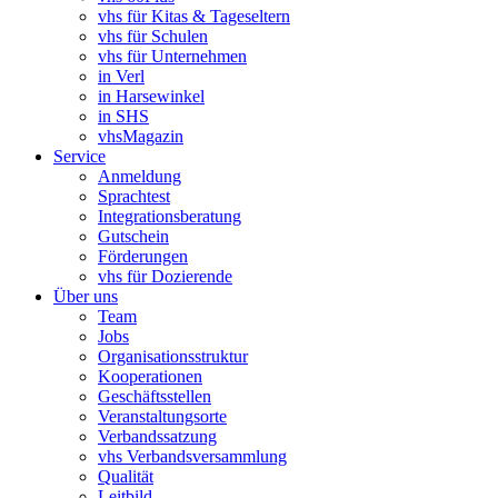
vhs für Kitas & Tageseltern
vhs für Schulen
vhs für Unternehmen
in Verl
in Harsewinkel
in SHS
vhsMagazin
Service
Anmeldung
Sprachtest
Integrationsberatung
Gutschein
Förderungen
vhs für Dozierende
Über uns
Team
Jobs
Organisationsstruktur
Kooperationen
Geschäftsstellen
Veranstaltungsorte
Verbandssatzung
vhs Verbandsversammlung
Qualität
Leitbild