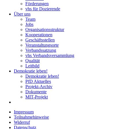
Förderungen
vhs für Dozierende
Über uns
Team
Jobs
Organisationsstruktur
Kooperationen
Geschäftsstellen
Veranstaltungsorte
Verbandssatzung
vhs Verbandsversammlung
Qualität
Leitbild
Demokratie leben!
Demokratie leben!
PfD Aktuelles
Projekt-Archiv
Dokumente
MIT-Projekt
Impressum
Teilnahmehinweise
Widerruf
Datenschutz