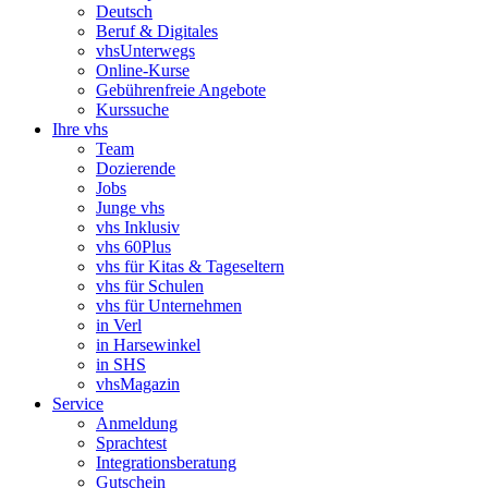
Deutsch
Beruf & Digitales
vhsUnterwegs
Online-Kurse
Gebührenfreie Angebote
Kurssuche
Ihre vhs
Team
Dozierende
Jobs
Junge vhs
vhs Inklusiv
vhs 60Plus
vhs für Kitas & Tageseltern
vhs für Schulen
vhs für Unternehmen
in Verl
in Harsewinkel
in SHS
vhsMagazin
Service
Anmeldung
Sprachtest
Integrationsberatung
Gutschein