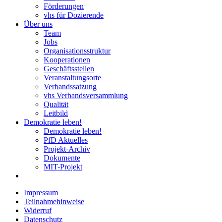
Förderungen
vhs für Dozierende
Über uns
Team
Jobs
Organisationsstruktur
Kooperationen
Geschäftsstellen
Veranstaltungsorte
Verbandssatzung
vhs Verbandsversammlung
Qualität
Leitbild
Demokratie leben!
Demokratie leben!
PfD Aktuelles
Projekt-Archiv
Dokumente
MIT-Projekt
Impressum
Teilnahmehinweise
Widerruf
Datenschutz