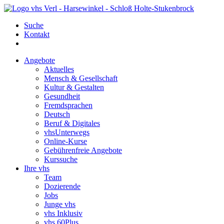
Suche
Kontakt
Angebote
Aktuelles
Mensch & Gesellschaft
Kultur & Gestalten
Gesundheit
Fremdsprachen
Deutsch
Beruf & Digitales
vhsUnterwegs
Online-Kurse
Gebührenfreie Angebote
Kurssuche
Ihre vhs
Team
Dozierende
Jobs
Junge vhs
vhs Inklusiv
vhs 60Plus