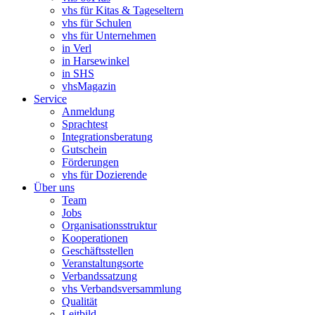
vhs für Kitas & Tageseltern
vhs für Schulen
vhs für Unternehmen
in Verl
in Harsewinkel
in SHS
vhsMagazin
Service
Anmeldung
Sprachtest
Integrationsberatung
Gutschein
Förderungen
vhs für Dozierende
Über uns
Team
Jobs
Organisationsstruktur
Kooperationen
Geschäftsstellen
Veranstaltungsorte
Verbandssatzung
vhs Verbandsversammlung
Qualität
Leitbild