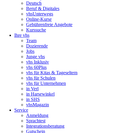
Deutsch
Beruf & Digitales
vhsUnterwegs
Online-Kurse
Gebührenfreie Angebote
Kurssuche
Ihre vhs
Team
Dozierende
Jobs
Junge vhs
vhs Inklusiv
vhs 60Plus
vhs für Kitas & Tageseltern
vhs für Schulen
vhs für Unternehmen
in Verl
in Harsewinkel
in SHS
vhsMagazin
Service
Anmeldung
Sprachtest
Integrationsberatung
Gutschein