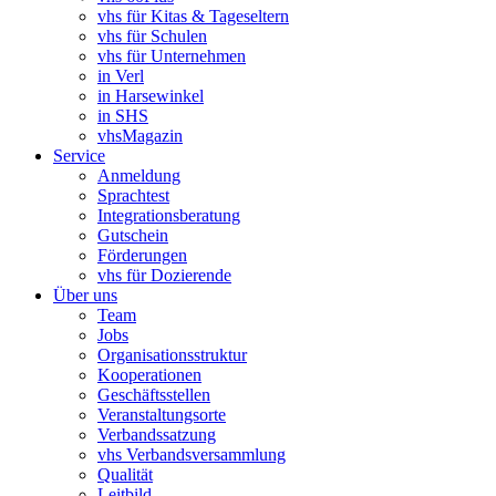
vhs für Kitas & Tageseltern
vhs für Schulen
vhs für Unternehmen
in Verl
in Harsewinkel
in SHS
vhsMagazin
Service
Anmeldung
Sprachtest
Integrationsberatung
Gutschein
Förderungen
vhs für Dozierende
Über uns
Team
Jobs
Organisationsstruktur
Kooperationen
Geschäftsstellen
Veranstaltungsorte
Verbandssatzung
vhs Verbandsversammlung
Qualität
Leitbild