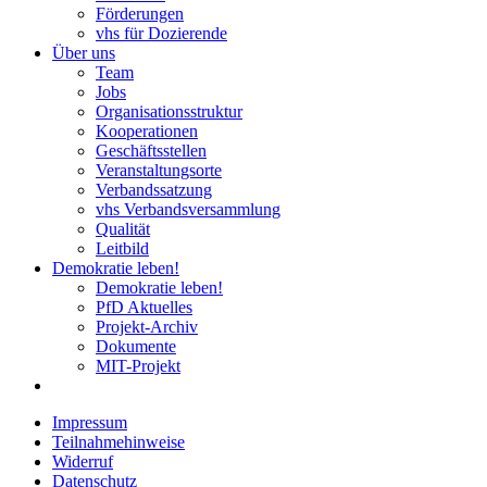
Förderungen
vhs für Dozierende
Über uns
Team
Jobs
Organisationsstruktur
Kooperationen
Geschäftsstellen
Veranstaltungsorte
Verbandssatzung
vhs Verbandsversammlung
Qualität
Leitbild
Demokratie leben!
Demokratie leben!
PfD Aktuelles
Projekt-Archiv
Dokumente
MIT-Projekt
Impressum
Teilnahmehinweise
Widerruf
Datenschutz