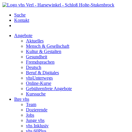
Suche
Kontakt
Angebote
Aktuelles
Mensch & Gesellschaft
Kultur & Gestalten
Gesundheit
Fremdsprachen
Deutsch
Beruf & Digitales
vhsUnterwegs
Online-Kurse
Gebührenfreie Angebote
Kurssuche
Ihre vhs
Team
Dozierende
Jobs
Junge vhs
vhs Inklusiv
vhs 60Plus