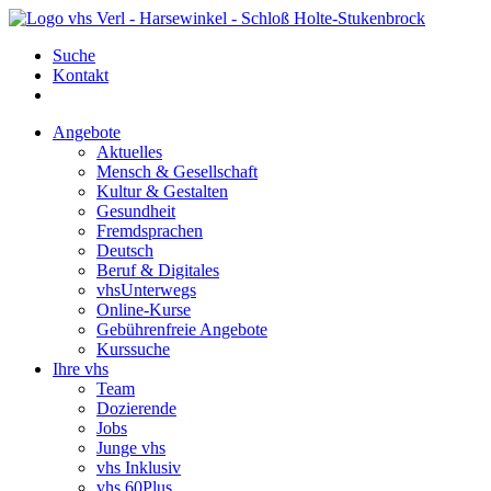
Suche
Kontakt
Angebote
Aktuelles
Mensch & Gesellschaft
Kultur & Gestalten
Gesundheit
Fremdsprachen
Deutsch
Beruf & Digitales
vhsUnterwegs
Online-Kurse
Gebührenfreie Angebote
Kurssuche
Ihre vhs
Team
Dozierende
Jobs
Junge vhs
vhs Inklusiv
vhs 60Plus