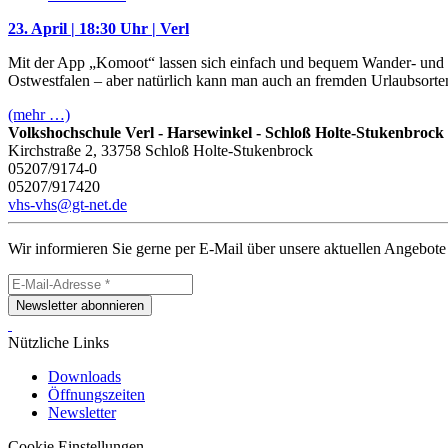
23. April | 18:30 Uhr | Verl
Mit der App „Komoot“ lassen sich einfach und bequem Wander- und Fa
Ostwestfalen – aber natürlich kann man auch an fremden Urlaubsort
(mehr …)
Volkshochschule Verl - Harsewinkel - Schloß Holte-Stukenbrock
Kirchstraße 2, 33758 Schloß Holte-Stukenbrock
05207/9174-0
05207/917420
vhs-vhs@gt-net.de
Wir informieren Sie gerne per E-Mail über unsere aktuellen Angebote
Newsletter abonnieren
Nützliche Links
Downloads
Öffnungszeiten
Newsletter
Cookie Einstellungen