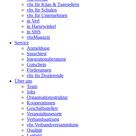
vhs für Kitas & Tageseltern
vhs für Schulen
vhs für Unternehmen
in Verl
in Harsewinkel
in SHS
vhsMagazin
Service
Anmeldung
Sprachtest
Integrationsberatung
Gutschein
Förderungen
vhs für Dozierende
Über uns
Team
Jobs
Organisationsstruktur
Kooperationen
Geschäftsstellen
Veranstaltungsorte
Verbandssatzung
vhs Verbandsversammlung
Qualität
Leitbild