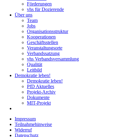
Förderungen
vhs für Dozierende
Über uns
Team
Jobs
Organisationsstruktur
Kooperationen
Geschäftsstellen
Veranstaltungsorte
Verbandssatzung
vhs Verbandsversammlung
Qualität
Leitbild
Demokratie leben!
Demokratie leben!
PfD Aktuelles
Projekt-Archiv
Dokumente
MIT-Projekt
Impressum
Teilnahmehinweise
Widerruf
Datenschutz