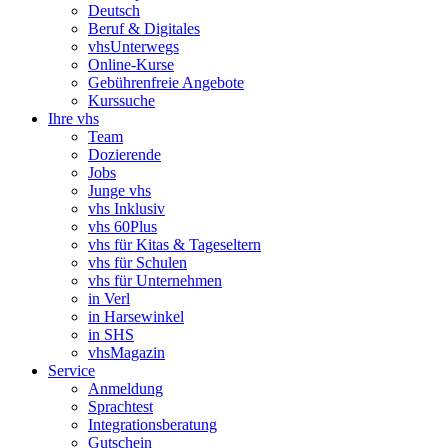
Deutsch
Beruf & Digitales
vhsUnterwegs
Online-Kurse
Gebührenfreie Angebote
Kurssuche
Ihre vhs
Team
Dozierende
Jobs
Junge vhs
vhs Inklusiv
vhs 60Plus
vhs für Kitas & Tageseltern
vhs für Schulen
vhs für Unternehmen
in Verl
in Harsewinkel
in SHS
vhsMagazin
Service
Anmeldung
Sprachtest
Integrationsberatung
Gutschein