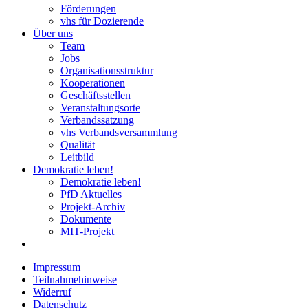
Förderungen
vhs für Dozierende
Über uns
Team
Jobs
Organisationsstruktur
Kooperationen
Geschäftsstellen
Veranstaltungsorte
Verbandssatzung
vhs Verbandsversammlung
Qualität
Leitbild
Demokratie leben!
Demokratie leben!
PfD Aktuelles
Projekt-Archiv
Dokumente
MIT-Projekt
Impressum
Teilnahmehinweise
Widerruf
Datenschutz