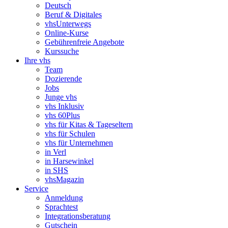
Deutsch
Beruf & Digitales
vhsUnterwegs
Online-Kurse
Gebührenfreie Angebote
Kurssuche
Ihre vhs
Team
Dozierende
Jobs
Junge vhs
vhs Inklusiv
vhs 60Plus
vhs für Kitas & Tageseltern
vhs für Schulen
vhs für Unternehmen
in Verl
in Harsewinkel
in SHS
vhsMagazin
Service
Anmeldung
Sprachtest
Integrationsberatung
Gutschein