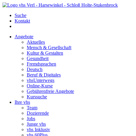
Suche
Kontakt
Angebote
Aktuelles
Mensch & Gesellschaft
Kultur & Gestalten
Gesundheit
Fremdsprachen
Deutsch
Beruf & Digitales
vhsUnterwegs
Online-Kurse
Gebührenfreie Angebote
Kurssuche
Ihre vhs
Team
Dozierende
Jobs
Junge vhs
vhs Inklusiv
vhs 60Plus