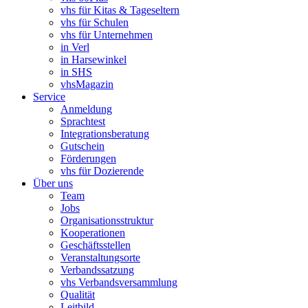
vhs für Kitas & Tageseltern
vhs für Schulen
vhs für Unternehmen
in Verl
in Harsewinkel
in SHS
vhsMagazin
Service
Anmeldung
Sprachtest
Integrationsberatung
Gutschein
Förderungen
vhs für Dozierende
Über uns
Team
Jobs
Organisationsstruktur
Kooperationen
Geschäftsstellen
Veranstaltungsorte
Verbandssatzung
vhs Verbandsversammlung
Qualität
Leitbild